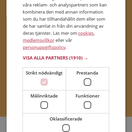
Första delen - Personlighet
våra reklam- och analyspartners som kan
kombinera den med annan information
Matchningstestet består av fem delar; personlighet,
som du har tillhandahållit dem eller som
de har samlat in från din användning av
värderingar, samliv, intressen och kommunikation. Den
deras tjänster. Läs mer om
cookies
,
första delen i testet handlar om din personlighet. Syftet
medlemsvillkor
eller vår
med att matcha på personlighet är att du ska hitta en
personuppgiftspolicy
.
person som inte är alltför olik dig själv. Detta innebär ofta
mindre friktion i vardagen och ett lyckligare förhållande.
VISA ALLA PARTNERS
(1910) →
Strikt nödvändigt
Prestanda
BLI MEDLEM OCH TA
MATCHNINGSTESTET
Målinriktade
Funktioner
Oklassificerade