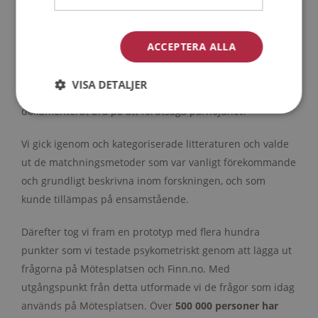
VETENSKAPLIGT & VERIFIERAT
ACCEPTERA ALLA
Underlaget för Mötesplatsens matchningsfrågor har
tagits fram genom en grundlig genomgång av psykologisk
VISA DETALJER
facklitteratur. Frågan vi ställde oss var: vilka metoder är
dokumenterat bra på att förutsäga parnöjdhet?
Vi gick igenom och kategoriserade litteraturen och valde
ut de matchningsmetoder som var vanligt förekommande
och grundligt beskrivna inom forskningen, och som
kunde tillämpas på ensamstående.
Därefter tog vi fram en prototyp med flera hundra
punkter som vi testade psykometriskt genom att lägga ut
frågorna på Mötesplatsen och Finn.no. Med
utgångspunkt från detta utformade vi de frågor som idag
används på Mötesplatsen. Över
500 000 personer har