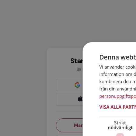
Denna webb
Starta din resa idag
Vi använder cookie
Bli medlem utan kostnad
information om d
kombinera den me
från din användn
personuppgiftspo
Fortsätt med Apple
VISA ALLA PAR
eller
Strikt
Man
Kvinna
nödvändigt