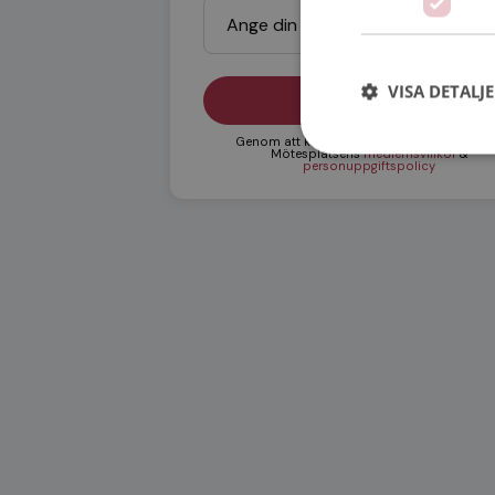
VISA DETALJ
Fortsätt
Genom att klicka på "Fortsätt" godkänner j
Mötesplatsens
medlemsvillkor
&
personuppgiftspolicy