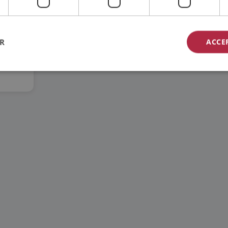
ER
ACCE
ag