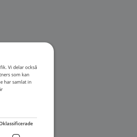
fik. Vi delar också
tners som kan
e har samlat in
år
Oklassificerade