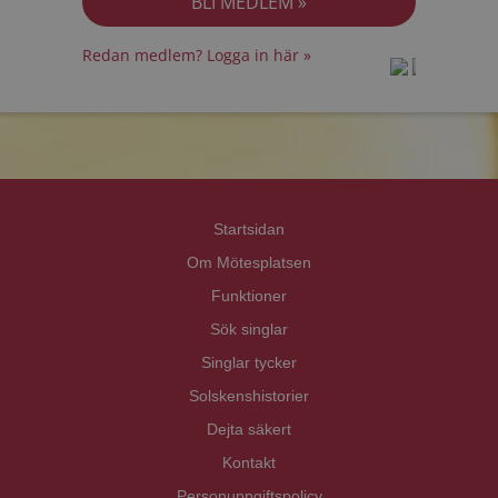
Redan medlem? Logga in här »
prot
prot
Priva
Priva
Startsidan
Om Mötesplatsen
Funktioner
Sök singlar
Singlar tycker
Solskenshistorier
Dejta säkert
Kontakt
Personuppgiftspolicy