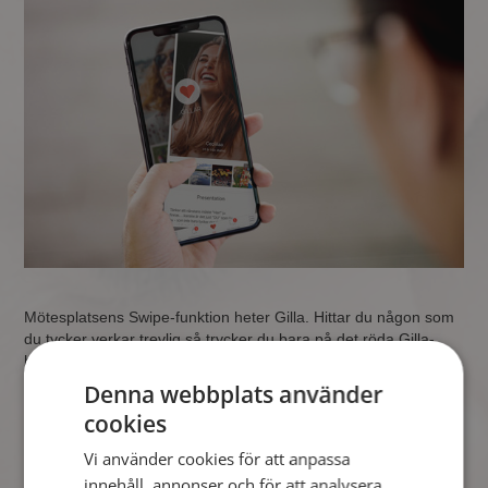
Mötesplatsens Swipe-funktion heter Gilla. Hittar du någon som
du tycker verkar trevlig så trycker du bara på det röda Gilla-
hjärtat. Det är inget livsåtagande och du behöver inte ringa
prästen bara för att du har högerswipat någon… Du har inget
Denna webbplats använder
att förlora – ibland händer det ju att det där lilla klicket leder
cookies
raka vägen mot ditt livs kärlek!
Vi använder cookies för att anpassa
innehåll, annonser och för att analysera