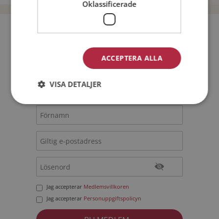
Oklassificerade
Bli medlem utan kostnad!
ACCEPTERA ALLA
Jag är en:
Man
Kvinna
VISA DETALJER
Min ålder:
Jag accepterar
Medlemsvillkoren
Jag accepterar
Personuppgiftspolicyn