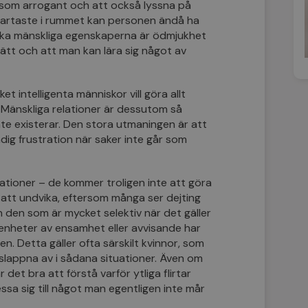
å som arrogant och att också lyssna på
martaste i rummet kan personen ändå ha
ska mänskliga egenskaperna är ödmjukhet
rätt och att man kan lära sig något av
 intelligenta människor vill göra allt
gt. Mänskliga relationer är dessutom så
nte existerar. Den stora utmaningen är att
ig frustration när saker inte går som
ationer – de kommer troligen inte att göra
t att undvika, eftersom många ser dejting
en den som är mycket selektiv när det gäller
enheter av ensamhet eller avvisande har
. Detta gäller ofta särskilt kvinnor, som
 slappna av i sådana situationer. Även om
r det bra att förstå varför ytliga flirtar
essa sig till något man egentligen inte mår