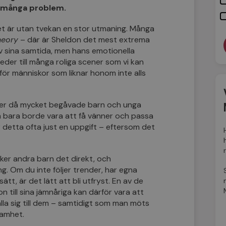
a många problem.
et är utan tvekan en stor utmaning. Många
heory
– där är Sheldon det mest extrema
v sina samtida, men hans emotionella
eder till många roliga scener som vi kan
t för människor som liknar honom inte alls
ter då mycket begåvade barn och unga
en bara borde vara att få vänner och passa
ir detta ofta just en uppgift – eftersom det
er andra barn det direkt, och
g. Om du inte följer trender, har egna
ätt, är det lätt att bli utfryst. En av de
on till sina jämnåriga kan därför vara att
la sig till dem –
samtidigt som man möts
samhet.