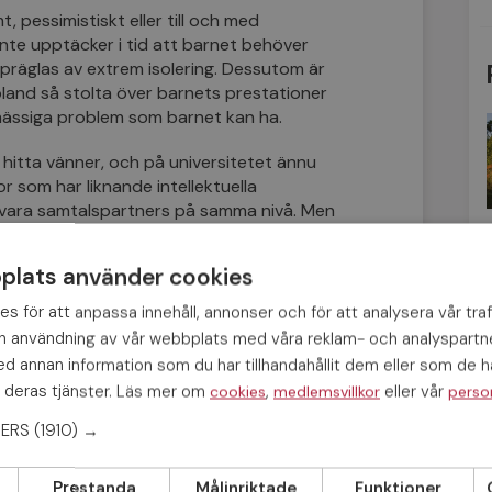
 pessimistiskt eller till och med
 inte upptäcker i tid att barnet behöver
 präglas av extrem isolering. Dessutom är
bland så stolta över barnets prestationer
slomässiga problem som barnet kan
ha
.
t hitta vänner, och på universitetet ännu
 som har liknande intellektuella
n vara samtalspartners på samma nivå. Men
lat på sig så många besvikelser och
och svåra att
delta
i sociala sammanhang.
lats använder cookies
 sig själva riskerar de att missa
ner – eller nöjer sig med dåliga
s för att anpassa innehåll, annonser och för att analysera vår traf
 någon form av samhörighet.
in användning av vår webbplats med våra reklam- och analyspart
 annan information som du har tillhandahållit dem eller som de ha
till och med medelålders – person ta om hen
 deras tjänster. Läs mer om
,
eller vår
cookies
medlemsvillkor
perso
leksfull relation?
NERS
(1910) →
försöka hitta en partner som också är
man kan
tänka
sig att vara tillsammans med
Prestanda
Målinriktade
Funktioner