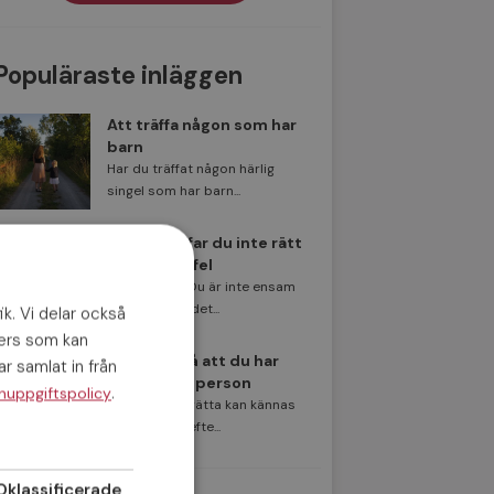
Populäraste inläggen
Att träffa någon som har
barn
Har du träffat någon härlig
singel som har barn...
Därför träffar du inte rätt
– 3 vanliga fel
Först av allt. Du är inte ensam
om att tycka det...
ik. Vi delar också
ners som kan
8 tecken på att du har
r samlat in från
träffat rätt person
.
nuppgiftspolicy
Att hitta den rätta kan kännas
som att leta efte...
Oklassificerade