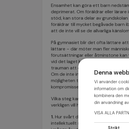
Ensamhet kan göra ett barn nedstämt,
deprimerat. Om föräldrar eller lärare
stöd, kan stora delar av grundskolan
föräldrar till mycket begåvade barn i
att de inte vill se de allvarliga kän
På gymnasiet blir det ofta lättare at
lättare
– där möter man fler människor
förutsättningar eller åtminstone ka
vid det laget kan många redan ha sam
trauman att de blivit tillbakadragna 
Denna webbp
Om de inte inser hur de kan börja läka
möjligheten till verkliga, djupa relatio
Vi använder cookie
kompromisser, bara för att få känna
information om d
kombinera den med
Vilka steg kan en sådan ung – eller 
din användning av
verkligen vill ha en fungerande och kär
VISA ALLA PART
1.
Hur svårt det än kan vara bör man 
intellektuellt stimulerande – någon 
Strikt