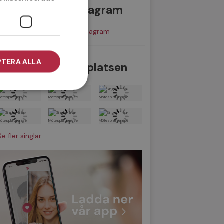
Senaste från Instagram
Besök Mötesplatsen på Instagram
TERA ALLA
Singlar på Mötesplatsen
Se fler singlar