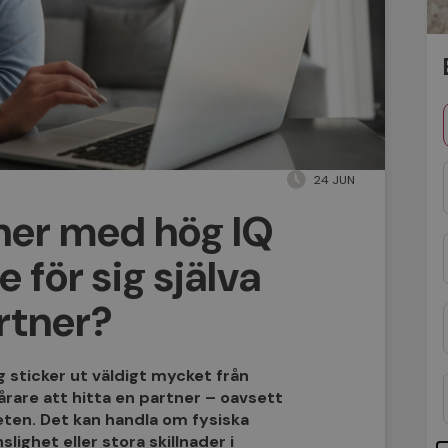
24 JUN
ner med hög IQ
e för sig själva
artner?
 sticker ut väldigt mycket från
årare att hitta en partner – oavsett
teten. Det kan handla om fysiska
ighet eller stora skillnader i