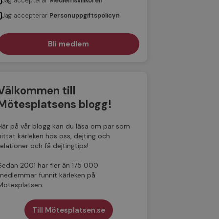
Jag accepterar
Medlemsvillkoren
Jag accepterar
Personuppgiftspolicyn
Välkommen till
Mötesplatsens blogg!
Här på vår blogg kan du läsa om par som
hittat kärleken hos oss, dejting och
relationer och få dejtingtips!
Sedan 2001 har fler än 175 000
medlemmar funnit kärleken på
Mötesplatsen.
Till Mötesplatsen.se