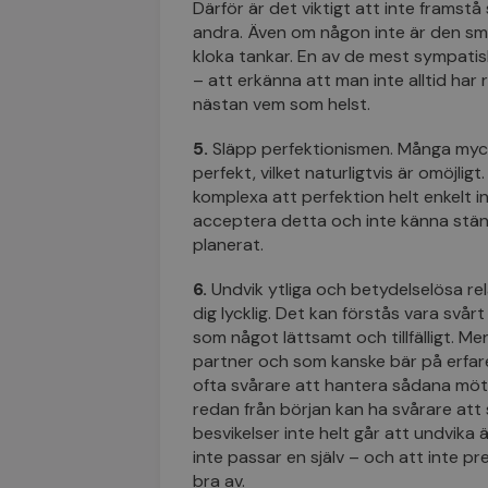
Därför är det viktigt att inte framst
andra. Även om någon inte är den s
kloka tankar. En av de mest sympati
– att erkänna att man inte alltid har 
nästan vem som helst.
5.
Släpp perfektionismen. Många mycket
perfekt, vilket naturligtvis är omöjli
komplexa att perfektion helt enkelt i
acceptera detta och inte känna ständ
planerat.
6.
Undvik ytliga och betydelselösa rel
dig lycklig. Det kan förstås vara svår
som något lättsamt och tillfälligt. M
partner och som kanske bär på erfar
ofta svårare att hantera sådana möten
redan från början kan ha svårare att
besvikelser inte helt går att undvika ä
inte passar en själv – och att inte pr
bra av.