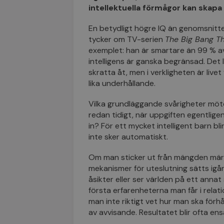
intellektuella förmågor kan skap
En betydligt högre IQ än genomsnitt
tycker om
TV
-serien
The Big Bang T
exemplet: han är smartare än 99 % a
intelligens är ganska begränsad. Det l
skratta åt, men i verkligheten är live
lika underhållande.
Vilka grundläggande svårigheter mö
redan tidigt
, när uppgiften egentlig
in? För ett mycket intelligent barn bl
inte sker automatiskt.
Om man sticker ut från mängden märk
mekanismer för uteslutning sätts igån
åsikter eller ser världen på ett annat s
första erfarenheterna man får i relati
man inte riktigt vet hur man ska förhål
av avvisande
. Resultatet blir ofta en