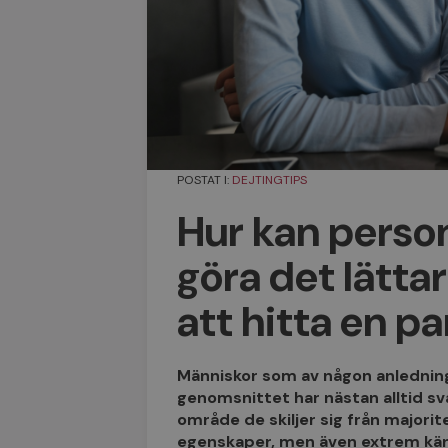
POSTAT I:
DEJTINGTIPS
Hur kan perso
göra det lättar
att hitta en p
Människor som av någon anledning
genomsnittet har nästan alltid sv
område de skiljer sig från majori
egenskaper, men även extrem känsl