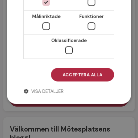
Målinriktade
Funktioner
Oklassificerade
Jag accepterar
Medlemsvillkoren
ACCEPTERA ALLA
Jag accepterar
Personuppgiftspolicyn
VISA DETALJER
Välkommen till Mötesplatsens
blogg!