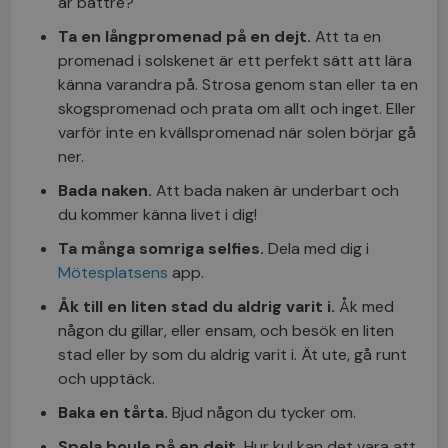
är bättre?
Ta en långpromenad på en dejt.
Att ta en
promenad i solskenet är ett perfekt sätt att lära
känna varandra på. Strosa genom stan eller ta en
skogspromenad och prata om allt och inget. Eller
varför inte en kvällspromenad när solen börjar gå
ner.
Bada naken.
Att bada naken är underbart och
du kommer känna livet i dig!
Ta många somriga selfies.
Dela med dig i
Mötesplatsens
app.
Åk till en liten stad du aldrig varit i.
Åk med
någon du gillar, eller ensam, och besök en liten
stad eller by som du aldrig varit i. Ät ute, gå runt
och upptäck.
Baka en tårta.
Bjud någon du tycker om.
Spela boule på en dejt.
Hur kul kan det vara att