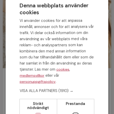
Denna webbplats använder
cookies
Vi använder cookies för att anpassa
innehåll, annonser och för att analysera vår
trafik. Vi delar också information om din
användning av vår webbplats med våra
reklam- och analyspartners som kan
kombinera den med annan information
som du har tillhandahållit dem eller som de
har samlat in från din användning av deras
tjänster. Läs mer om
,
cookies
eller vår
medlemsvillkor
Bli medlem gratis!
.
personuppgiftspolicy
VISA ALLA PARTNERS
(1910) →
Man
Kvinna
Strikt
Prestanda
nödvändigt