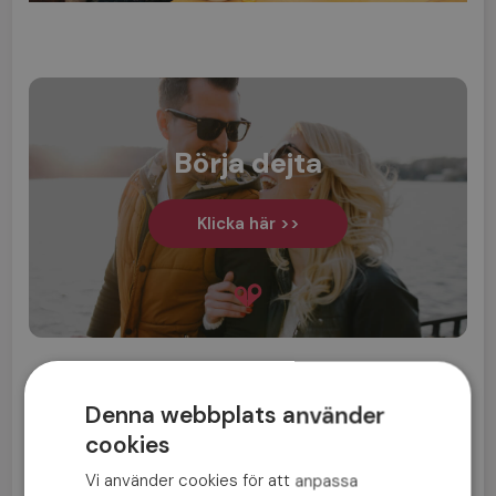
Börja dejta
Klicka här >>
FÖREGÅENDE INLÄGG
Denna webbplats använder
Bilder från Mötesplatsen Singelkryssning
cookies
NÄSTA INLÄGG
Vi använder cookies för att anpassa
Sveriges största singelkryssning