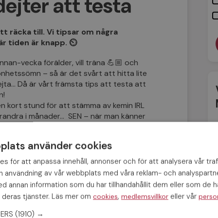
jter att testa
att räcka till. Vi tipsar om några
är tiden är knapp. ⏲
nan-vecka förälder, vill träna 💪🏼 och
hetssömn – så är det svårt att hitta lite
ejta… Då är vårt främsta tips att testa att
n!
ten kort stund för att stämma av kemin IRL
varandra i månader… SEN – när man känner
ke man kan gå ”all in” med romantisk
lats använder cookies
 testa:
s för att anpassa innehåll, annonser och för att analysera vår traf
in användning av vår webbplats med våra reklam- och analyspart
sin hämtkaffe och ta en promenad, eller
 annan information som du har tillhandahållit dem eller som de ha
populärt av en anledning. Förbered din dejt
 deras tjänster. Läs mer om
,
eller vår
cookies
medlemsvillkor
perso
amors”-dejt – så att hen har samma
NERS
(1910) →