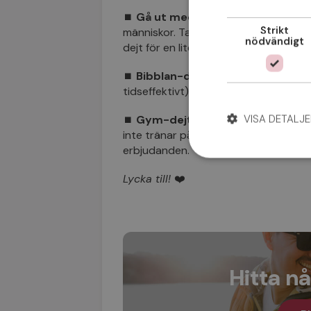
⏹
Gå ut med hunden-dejt.
Hundar 
Strikt
människor. Ta med din bästa vän (ell
nödvändigt
dejt för en liten rast-runda. Effektivt
⏹
Bibblan-dejt.
📚 Att besöka det lo
tidseffektivt) alternativ till en museu
VISA DETALJE
⏹
Gym-dejt.
Bestäm träff på gymme
inte tränar på samma gym, brukar de 
erbjudanden.
Lycka till!
❤️
Hitta nå