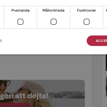
är underbara och tar fram det bästa hos
Prestanda
Målinriktade
Funktioner
er låna någon annans) och möt upp din
, avslappnat och kul!
kala biblioteket är ett perfekt (och mer
m-dejt.
R
ACCEP
t och kör ett pass tillsammans. Om ni
flesta ställen ha ”ta-med-dig en-vän”-
gon att dejta!