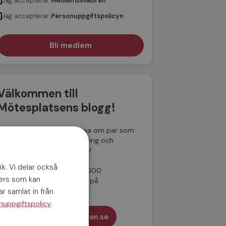
Jag accepterar
Medlemsvillkoren
Jag accepterar
Personuppgiftspolicyn
Välkommen till
Mötesplatsens blogg!
Här på vår blogg kan du läsa om par som
hittat kärleken hos oss, dejting och
relationer och få dejtingtips!
ik. Vi delar också
Sedan 2001 har fler än 175 000
ners som kan
medlemmar funnit kärleken på
Mötesplatsen.
r samlat in från
.
nuppgiftspolicy
Till Mötesplatsen.se