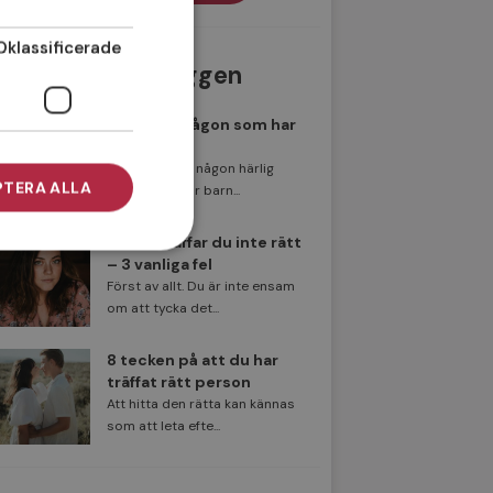
Oklassificerade
Populäraste inläggen
Att träffa någon som har
barn
Har du träffat någon härlig
TERA ALLA
singel som har barn...
Därför träffar du inte rätt
– 3 vanliga fel
Först av allt. Du är inte ensam
om att tycka det...
8 tecken på att du har
träffat rätt person
Att hitta den rätta kan kännas
som att leta efte...