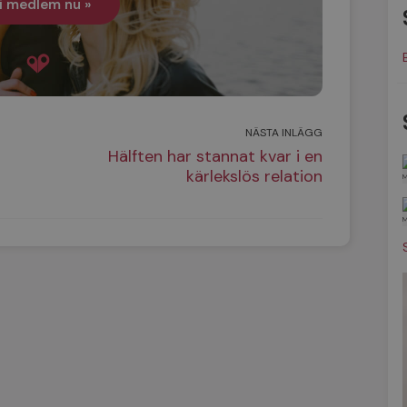
i medlem nu »
NÄSTA INLÄGG
Hälften har stannat kvar i en
kärlekslös relation