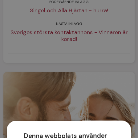
FÖREGÅENDE INLÄGG
Singel och Alla Hjärtan - hurra!
NÄSTA INLÄGG
Sveriges största kontaktannons - Vinnaren är
korad!
Denna webbplats använder