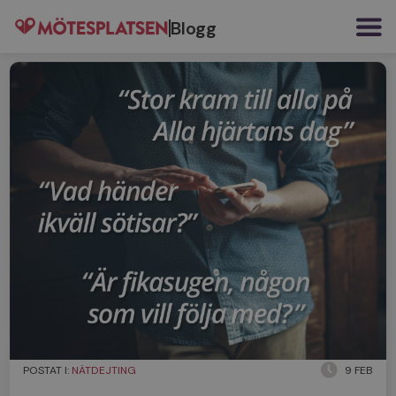
Blogg
POSTAT I:
NÄTDEJTING
9 FEB