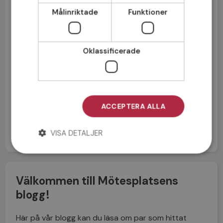
Målinriktade
Funktioner
Oklassificerade
Jag accepterar
Medlemsvillkoren
Jag accepterar
Personuppgiftspolicyn
ACCEPTERA ALLA
VISA DETALJER
Välkommen till Mötesplatsens
blogg!
Här på vår blogg kan du läsa om par som hittat