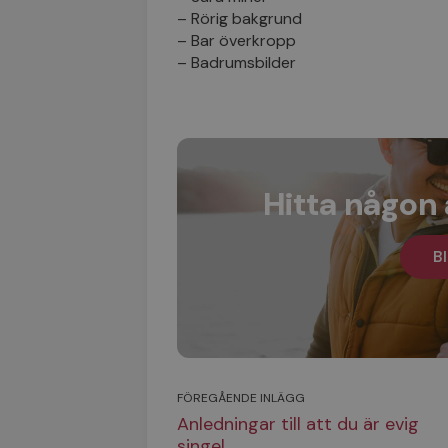
– Rörig bakgrund
– Bar överkropp
– Badrumsbilder
Hitta någon 
Bl
FÖREGÅENDE INLÄGG
Anledningar till att du är evig
singel…