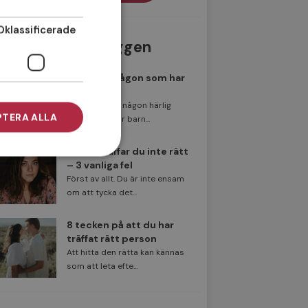
Oklassificerade
Populäraste inläggen
Att träffa någon som har
barn
Har du träffat någon härlig
TERA ALLA
singel som har barn...
Därför träffar du inte rätt
– 3 vanliga fel
Först av allt. Du är inte ensam
om att tycka det...
8 tecken på att du har
träffat rätt person
Att hitta den rätta kan kännas
som att leta efte...