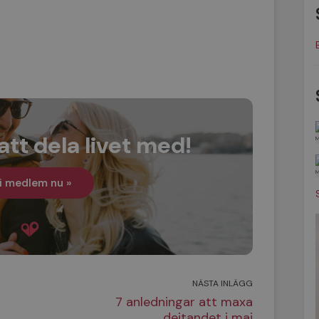
att dela livet med!
i medlem nu »
NÄSTA INLÄGG
7 anledningar att maxa
dejtandet i maj