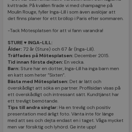
kvittrade. På kvällen firade vi med champagne på
Moulin Rouge, fyller Inga-Lill i som även avslöjar att
det finns planer för ett bröllop i Paris efter sommaren.
-Tack Mötesplatsen för att vi fann varandra!
STURE ♥ INGA-LILL:
Ålder:
72 år (Sture) och 67 år (Inga-Lill).
Träffades på Mötesplatsen:
December 2015.
Tid innan första dejten:
En vecka.
Barn:
Sture har en dotter, Inga-Lill ha inga barn men
en katt som heter ”Sixten”.
Bästa med Mötesplatsen:
Det är lätt och
överskådligt att söka en partner. Profilsidan visas på
ett överskådligt och intressant sätt. Kundtjänst har
ett trevligt bemötande.
Tips till andra singlar:
Ha en trevlig och positiv
presentation med ärligt foto. Vänta inte för länge
med att ses och dejta endast en i taget. Våga mycket
men var försiktig och lyhörd. Ge inte upp!