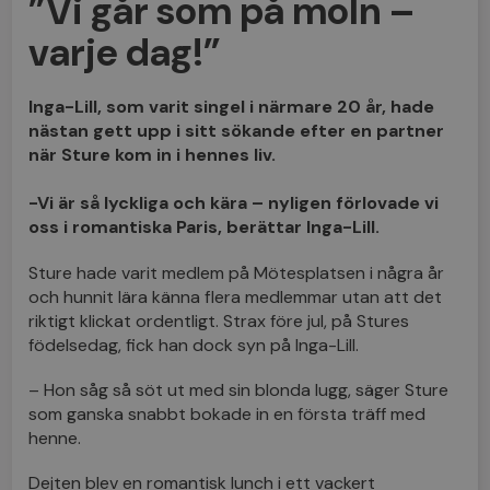
”Vi går som på moln –
varje dag!”
Inga-Lill, som varit singel i närmare 20 år, hade
nästan gett upp i sitt sökande efter en partner
när Sture kom in i hennes liv.
-Vi är så lyckliga och kära – nyligen förlovade vi
oss i romantiska Paris, berättar Inga-Lill.
Sture hade varit medlem på Mötesplatsen i några år
och hunnit lära känna flera medlemmar utan att det
riktigt klickat ordentligt. Strax före jul, på Stures
födelsedag, fick han dock syn på Inga-Lill.
– Hon såg så söt ut med sin blonda lugg, säger Sture
som ganska snabbt bokade in en första träff med
henne.
Dejten blev en romantisk lunch i ett vackert