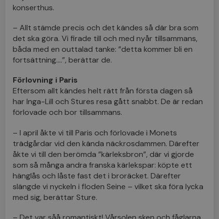
konserthus.
– Allt stämde precis och det kändes så där bra som
det ska göra. Vi firade till och med nyår tillsammans,
båda med en outtalad tanke: ”detta kommer bli en
fortsättning….”, berättar de.
Förlovning i Paris
Eftersom allt kändes helt rätt från första dagen så
har Inga-Lill och Stures resa gått snabbt. De är redan
förlovade och bor tillsammans.
– I april åkte vi till Paris och förlovade i Monets
trädgårdar vid den kända näckrosdammen. Därefter
åkte vi till den berömda ”kärleksbron”, där vi gjorde
som så många andra franska kärlekspar: köpte ett
hänglås och låste fast det i broräcket. Därefter
slängde vi nyckeln i floden Seine – vilket ska föra lycka
med sig, berättar Sture.
– Det var såå romantiskt! Vårsolen sken och fåglarna