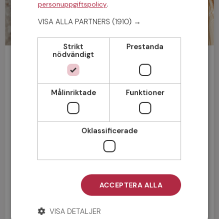
.
personuppgiftspolicy
VISA ALLA PARTNERS
(1910) →
Strikt
Prestanda
nödvändigt
Bli medlem gratis!
Man
Kvinna
Målinriktade
Funktioner
Oklassificerade
ACCEPTERA ALLA
VISA DETALJER