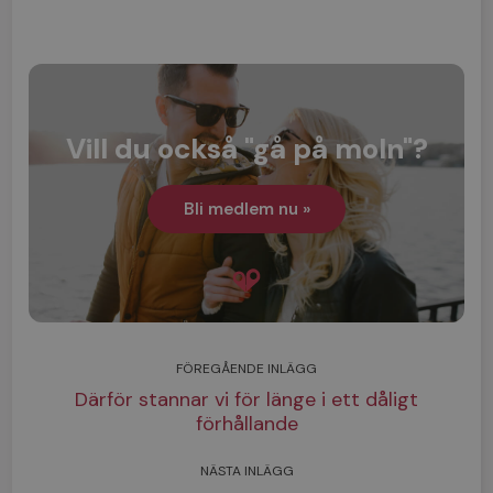
Vill du också "gå på moln"?
Bli medlem nu »
FÖREGÅENDE INLÄGG
Därför stannar vi för länge i ett dåligt
förhållande
NÄSTA INLÄGG