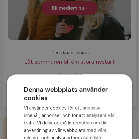
Bli medlem nu »
FÖREGÅENDE INLÄGG
Låt sommaren bli din stora nystart
NÄSTA INLÄGG
5 singelfällor – vad stämmer på dig?
Denna webbplats använder
cookies
Vi använder cookies för att anpassa
innehåll, annonser och för att analysera vår
trafik. Vi delar också information om din
användning av vår webbplats med våra
reklam- och analyspartners som kan