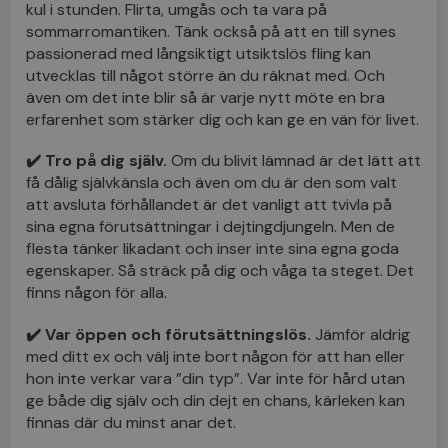
kul i stunden. Flirta, umgås och ta vara på
sommarromantiken. Tänk också på att en till synes
passionerad med långsiktigt utsiktslös fling kan
utvecklas till något större än du räknat med. Och
även om det inte blir så är varje nytt möte en bra
erfarenhet som stärker dig och kan ge en vän för livet.
✔️ Tro på dig själv.
Om du blivit lämnad är det lätt att
få dålig självkänsla och även om du är den som valt
att avsluta förhållandet är det vanligt att tvivla på
sina egna förutsättningar i dejtingdjungeln. Men de
flesta tänker likadant och inser inte sina egna goda
egenskaper. Så sträck på dig och våga ta steget. Det
finns någon för alla.
✔️ Var öppen och förutsättningslös.
Jämför aldrig
med ditt ex och välj inte bort någon för att han eller
hon inte verkar vara ”din typ”. Var inte för hård utan
ge både dig själv och din dejt en chans, kärleken kan
finnas där du minst anar det.