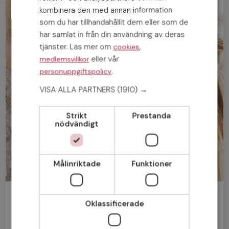
kombinera den med annan information
som du har tillhandahållit dem eller som de
har samlat in från din användning av deras
tjänster. Läs mer om
,
cookies
eller vår
medlemsvillkor
.
personuppgiftspolicy
VISA ALLA PARTNERS
(1910) →
Strikt
Prestanda
nödvändigt
Målinriktade
Funktioner
Bli medlem gratis!
Oklassificerade
Man
Kvinna