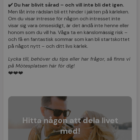
✔️ Du har blivit sårad – och vill inte bli det igen.
Men låt inte rädslan bli ett hinder i jakten på kärleken.
Om du visar intresse för någon och intresset inte
visar sig vara ömsesidigt, är det ändå inte henne eller
honom som du vill ha. Våga ta en känslomässig risk –
och få en fantastisk sommar som kan bli startskottet
på något nytt – och ditt livs kärlek.
Lycka till, behöver du tips eller har frågor, så finns vi
på Mötesplatsen här för dig!
❤️❤️❤️
Hitta någon att dela livet
med!