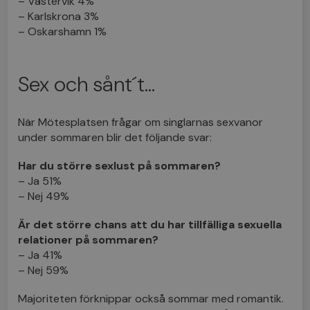
– Västervik 4%
– Karlskrona 3%
– Oskarshamn 1%
Sex och sånt´t…
När Mötesplatsen frågar om singlarnas sexvanor
under sommaren blir det följande svar:
Har du större sexlust på sommaren?
– Ja 51%
– Nej 49%
Är det större chans att du har tillfälliga sexuella
relationer på sommaren?
– Ja 41%
– Nej 59%
Majoriteten förknippar också sommar med romantik.