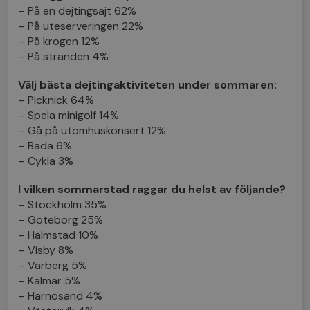
– På en dejtingsajt 62%
– På uteserveringen 22%
– På krogen 12%
– På stranden 4%
Välj bästa dejtingaktiviteten under sommaren:
– Picknick 64%
– Spela minigolf 14%
– Gå på utomhuskonsert 12%
– Bada 6%
– Cykla 3%
I vilken sommarstad raggar du helst av följande?
– Stockholm 35%
– Göteborg 25%
– Halmstad 10%
– Visby 8%
– Varberg 5%
– Kalmar 5%
– Härnösand 4%