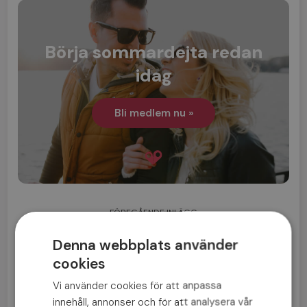
Börja sommardejta redan
idag
Bli medlem nu »
FÖREGÅENDE INLÄGG
Lista: 7 tecken på att dejten är en keeper
Denna webbplats använder
cookies
NÄSTA INLÄGG
8 knep: Så hittar du kärleken i sommar
Vi använder cookies för att anpassa
innehåll, annonser och för att analysera vår