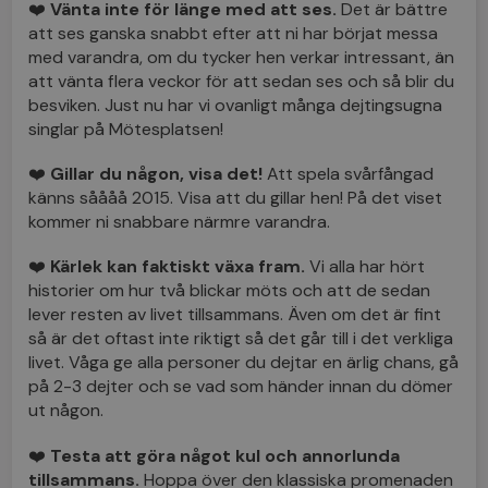
❤️
Vänta inte för länge med att ses.
Det är bättre
att ses ganska snabbt efter att ni har börjat messa
med varandra, om du tycker hen verkar intressant, än
att vänta flera veckor för att sedan ses och så blir du
besviken. Just nu har vi ovanligt många dejtingsugna
singlar på Mötesplatsen!
❤️
Gillar du någon, visa det!
Att spela svårfångad
känns såååå 2015. Visa att du gillar hen! På det viset
kommer ni snabbare närmre varandra.
❤️
Kärlek kan faktiskt växa fram.
Vi alla har hört
historier om hur två blickar möts och att de sedan
lever resten av livet tillsammans. Även om det är fint
så är det oftast inte riktigt så det går till i det verkliga
livet. Våga ge alla personer du dejtar en ärlig chans, gå
på 2-3 dejter och se vad som händer innan du dömer
ut någon.
❤️
Testa att göra något kul och annorlunda
tillsammans.
Hoppa över den klassiska promenaden