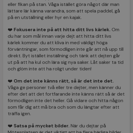
eller fikan på stan. Våga istället göra något där man
lättare lär känna varandra, som att spela paddel, gå
på en utställning eller hyr en kajak.
❤️
Fokusera inte på att hitta ditt livs kärlek.
Om
du har som mål innan varje dejt att hitta ditt livs
kärlek kommer du att kliva in med väldigt höga
förväntningar, som förmodligen inte går att nå upp till
direkt. Byt istället inställning och tänk att dejten går
ut på att ha kul och lära sig nya saker. Låt saker ta tid
och glöm inte att ha roligt under tiden!
❤️
Om det inte känns rätt, så är det inte det.
Våga ge personer två eller tre dejter, men känner du
efter det att det fortfarande inte känns rätt så är det
förmodligen inte det heller. Gå vidare och hitta någon
som får dig att må bra och som du längtar efter att
träffa igen.
❤️
Satsa på mycket bilder.
När du dejtar på
Mötesplatsen är det viktigt att ha flera härliga bilder