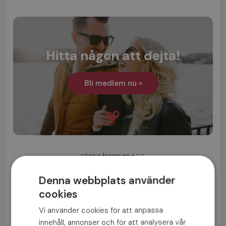
Hitta någon att dejta!
Bli medlem nu »
FÖREGÅENDE INLÄGG
Laga mat till dejten – några härliga recept
Denna webbplats använder
cookies
NÄSTA INLÄGG
Din guide till kärlek under 2022
Vi använder cookies för att anpassa
innehåll, annonser och för att analysera vår