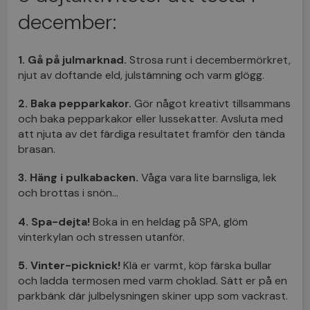
december:
1. Gå på julmarknad.
Strosa runt i decembermörkret,
njut av doftande eld, julstämning och varm glögg.
2. Baka pepparkakor.
Gör något kreativt tillsammans
och baka pepparkakor eller lussekatter. Avsluta med
att njuta av det färdiga resultatet framför den tända
brasan.
3. Häng i pulkabacken.
Våga vara lite barnsliga, lek
och brottas i snön…
4. Spa-dejta!
Boka in en heldag på SPA, glöm
vinterkylan och stressen utanför.
5. Vinter-picknick!
Klä er varmt, köp färska bullar
och ladda termosen med varm choklad. Sätt er på en
parkbänk där julbelysningen skiner upp som vackrast.