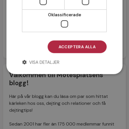
Oklassificerade
Jag accepterar
Medlemsvillkoren
Jag accepterar
Personuppgiftspolicyn
ACCEPTERA ALLA
VISA DETALJER
Välkommen till Mötesplatsens
blogg!
Här på vår blogg kan du läsa om par som hittat
kärleken hos oss, dejting och relationer och få
dejtingtips!
Sedan 2001 har fler än 175 000 medlemmar funnit