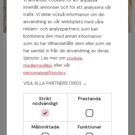
Vi använder cookies för att anpassa
innehåll, annonser och för att analysera vår
trafik. Vi delar också information om din
användning av vår webbplats med våra
reklam- och analyspartners som kan
kombinera den med annan information
Bli medlem gratis!
som du har tillhandahållit dem eller som de
har samlat in från din användning av deras
tjänster. Läs mer om
,
cookies
Man
Kvinna
eller vår
medlemsvillkor
.
personuppgiftspolicy
VISA ALLA PARTNERS
(1910) →
Strikt
Prestanda
nödvändigt
Målinriktade
Funktioner