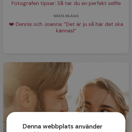
Fotografen tipsar: Så tar du en perfekt selfie
NÄSTA INLÄGG
❤️ Dennis och Joanna: ”Det är ju så här det ska
kännas!”
Denna webbplats använder