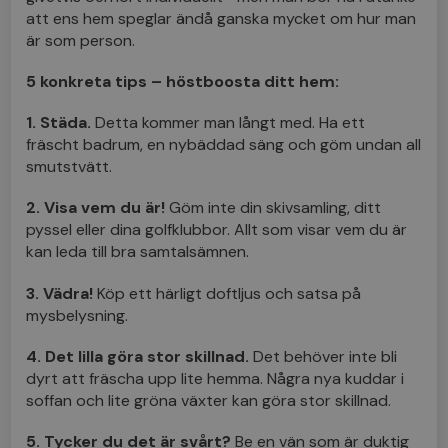
att ens hem speglar ändå ganska mycket om hur man
är som person.
5 konkreta tips – höstboosta ditt hem:
1. Städa.
Detta kommer man långt med. Ha ett
fräscht badrum, en nybäddad säng och göm undan all
smutstvätt.
2. Visa vem du är!
Göm inte din skivsamling, ditt
pyssel eller dina golfklubbor. Allt som visar vem du är
kan leda till bra samtalsämnen.
3. Vädra!
Köp ett härligt doftljus och satsa på
mysbelysning.
4. Det lilla göra stor skillnad.
Det behöver inte bli
dyrt att fräscha upp lite hemma. Några nya kuddar i
soffan och lite gröna växter kan göra stor skillnad.
5. Tycker du det är svårt?
Be en vän som är duktig