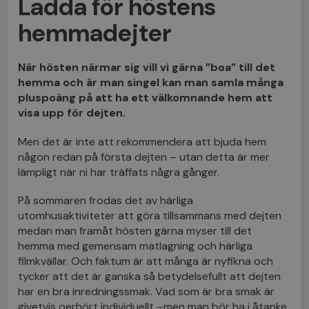
Ladda för höstens
hemmadejter
När hösten närmar sig vill vi gärna ”boa” till det
hemma och är man singel kan man samla många
pluspoäng på att ha ett välkomnande hem att
visa upp för dejten.
Men det är inte att rekommendera att bjuda hem
någon redan på första dejten – utan detta är mer
lämpligt när ni har träffats några gånger.
På sommaren frodas det av härliga
utomhusaktiviteter att göra tillsammans med dejten
medan man framåt hösten gärna myser till det
hemma med gemensam matlagning och härliga
filmkvällar. Och faktum är att många är nyfikna och
tycker att det är ganska så betydelsefullt att dejten
har en bra inredningssmak. Vad som är bra smak är
givetvis oerhört individuellt –men man bör ha i åtanke