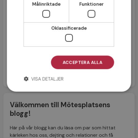
Målinriktade
Funktioner
Oklassificerade
Jag accepterar
Medlemsvillkoren
Jag accepterar
Personuppgiftspolicyn
ACCEPTERA ALLA
VISA DETALJER
Välkommen till Mötesplatsens
blogg!
Här på vår blogg kan du läsa om par som hittat
kärleken hos oss, dejting och relationer och få