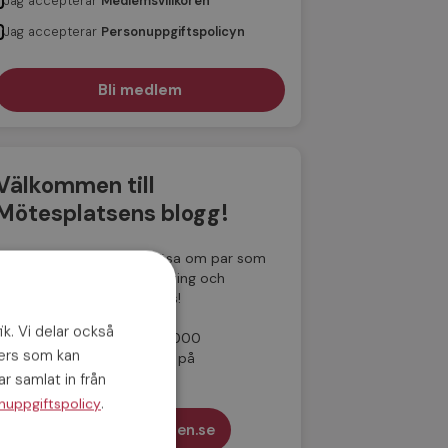
Jag accepterar
Medlemsvillkoren
Jag accepterar
Personuppgiftspolicyn
Välkommen till
Mötesplatsens blogg!
Här på vår blogg kan du läsa om par som
hittat kärleken hos oss, dejting och
relationer och få dejtingtips!
ik. Vi delar också
Sedan 2001 har fler än 175 000
ners som kan
medlemmar funnit kärleken på
Mötesplatsen.
r samlat in från
.
nuppgiftspolicy
Till Mötesplatsen.se