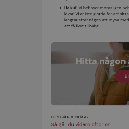
Ha kul!
Vi behöver mötas igen och 
lovar! Vi är inte gjorda för att s
längtar efter någon att mysa med 
att få livet tillbaka!
Hitta någon 
Bl
FÖREGÅENDE INLÄGG
Så går du vidare efter en