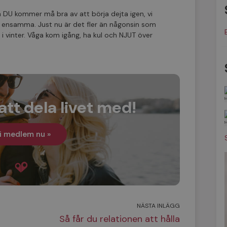
DU kommer må bra av att börja dejta igen, vi
itta ensamma. Just nu är det fler än någonsin som
i vinter. Våga kom igång, ha kul och NJUT över
att dela livet med!
i medlem nu »
NÄSTA INLÄGG
Så får du relationen att hålla