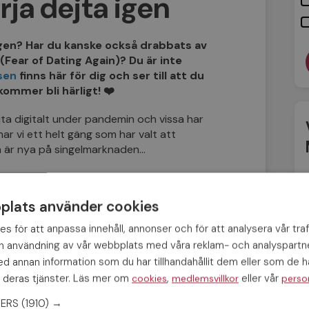
rja dejta igen
 igen? Har du kanske också drabbats av
(Fear of Dating Again)? Du är inte
sen
finns här för dig och ser till att du
ommer bli härligt! ❤️
jta digitalt under pandemin och vissa har
ar vi ett helt gäng som har valt att
h är nya på singelmarknaden…
rstår vi om det känns läskigt att börja möta
t lite… ringrostig! Just därför har vi samlat
lats använder cookies
s för att anpassa innehåll, annonser och för att analysera vår traf
in användning av vår webbplats med våra reklam- och analyspart
ra bästa tips:
 annan information som du har tillhandahållit dem eller som de ha
 deras tjänster. Läs mer om
,
eller vår
cookies
medlemsvillkor
perso
t att stanna kvar i gamla mönster och bara
NERS
(1910) →