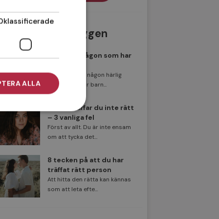
Oklassificerade
Populäraste inläggen
Att träffa någon som har
barn
Har du träffat någon härlig
TERA ALLA
singel som har barn...
Därför träffar du inte rätt
– 3 vanliga fel
Först av allt. Du är inte ensam
om att tycka det...
8 tecken på att du har
träffat rätt person
Att hitta den rätta kan kännas
som att leta efte...