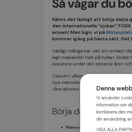
Så vågar du bö
Känns det läskigt att börja dejta
den internationella ”sjukan” FODA 
ensam! Men lugn, vi på
Mötesplat
kommer igång på bästa sätt. Det k
Väldigt många har valt att endast de
lagt swipandet helt på hyllan. Sedan h
separera under det senaste året oc
Oavsett vilken situation du är i så fö
nya människor IRL. Man är ju minst sag
Denna webbp
våra absolut bästa ”kom-igång”-tips!
Vi använder cookie
information om d
Börja dejta igen – vå
kombinera den med
din användning av
Planera och sätt mål.
Det är lät
VISA ALLA PART