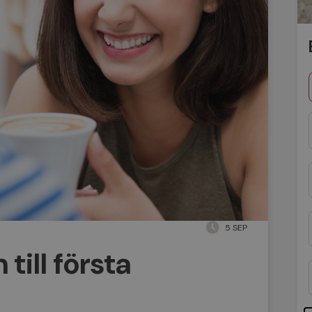
5 SEP
ill första