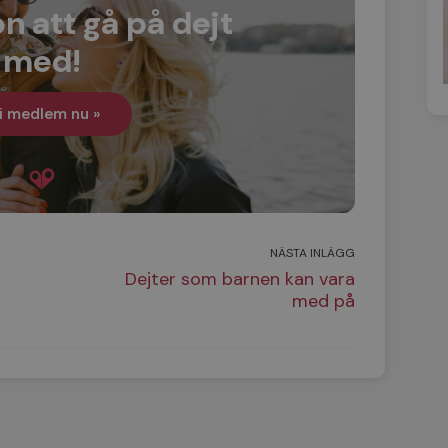
n att gå på dejt
med!
i medlem nu »
NÄSTA INLÄGG
Dejter som barnen kan vara
med på