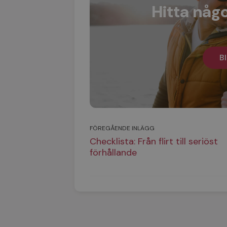
Hitta någo
Bl
FÖREGÅENDE INLÄGG
Checklista: Från flirt till seriöst
förhållande