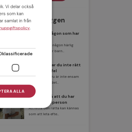
ik. Vi delar också
ners som kan
Populäraste inläggen
r samlat in från
.
nuppgiftspolicy
Att träffa någon som har
barn
Har du träffat någon härlig
singel som har barn...
Oklassificerade
Därför träffar du inte rätt
– 3 vanliga fel
Först av allt. Du är inte ensam
om att tycka det...
TERA ALLA
8 tecken på att du har
träffat rätt person
Att hitta den rätta kan kännas
som att leta efte...