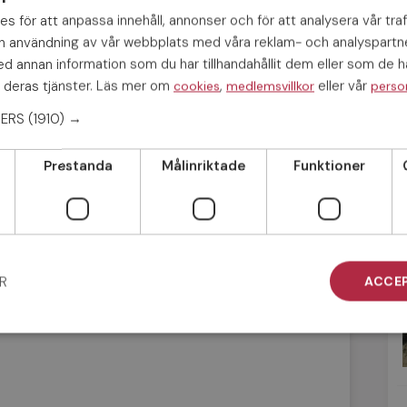
s för att anpassa innehåll, annonser och för att analysera vår traf
in användning av vår webbplats med våra reklam- och analyspart
 annan information som du har tillhandahållit dem eller som de ha
ot.
 deras tjänster. Läs mer om
,
eller vår
cookies
medlemsvillkor
perso
NERS
(1910) →
Prestanda
Målinriktade
Funktioner
sor du vill göra i framtiden.
R
ACCEP