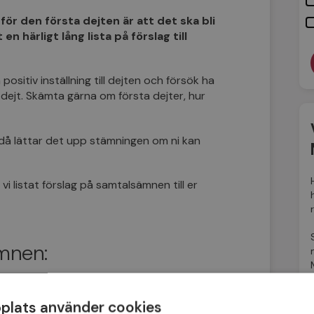
för den första dejten är att det ska bli
n härligt lång lista på förslag till
positiv inställning till dejten och försök ha
ejt. Skämta gärna om första dejter, hur
 då lättar det upp stämningen om ni kan
vi listat förslag på samtalsämnen till er
mnen:
lats använder cookies