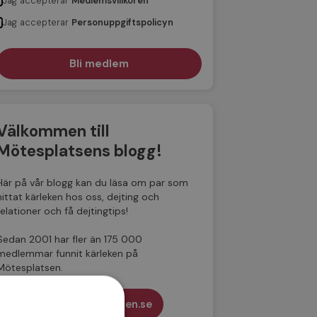
Jag accepterar
Medlemsvillkoren
Jag accepterar
Personuppgiftspolicyn
Välkommen till
Mötesplatsens blogg!
Här på vår blogg kan du läsa om par som
hittat kärleken hos oss, dejting och
relationer och få dejtingtips!
Sedan 2001 har fler än 175 000
medlemmar funnit kärleken på
Mötesplatsen.
Till Mötesplatsen.se