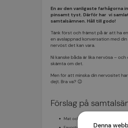
En av den vanligaste farhågorna in
pinsamt tyst. Därför har vi samlat e
samtalsämnen. Håll till godo!
Tänk först och främst på är att ha en 
en avslappnad konversation med din d
nervöst det kan vara.
Ni kanske båda är lika nervösa – och
skämta om det.
Men för att minska din nervositet har 
dejt. Bra va? 😉
Förslag på samtalsä
Mat och dryck.
Denna webbp
Favoritrestaurang i stan.