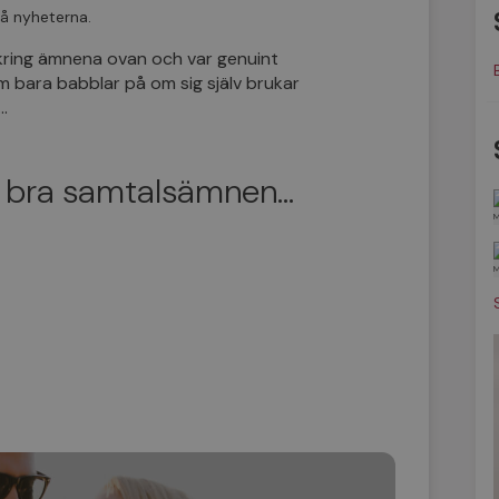
å nyheterna.
r kring ämnena ovan och var genuint
m bara babblar på om sig själv brukar
…
re bra samtalsämnen…