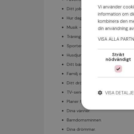
Vi använder cookie
Ditt jobb.
information om d
Hur dagen har varit.
kombinera den med
Musik – konserter du ser fram em
din användning av
Träning.
VISA ALLA PART
Sporter du har provat.
Strikt
Husdjur.
nödvändigt
Ditt bästa och sämsta resminne. Re
Familj och släkt.
Ditt drömjobb.
TV-serier som du följer.
VISA DETALJE
Planer för kommande vecka.
Dina vänner.
Barndomsminnen.
Dina drömmar.