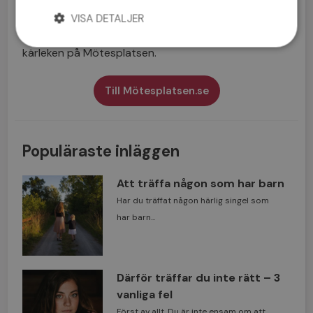
dejtingtips!
VISA DETALJER
Sedan 2001 har fler än 175 000 medlemmar funnit
kärleken på Mötesplatsen.
Till Mötesplatsen.se
Populäraste inläggen
Att träffa någon som har barn
Har du träffat någon härlig singel som
har barn...
Därför träffar du inte rätt – 3
vanliga fel
Först av allt. Du är inte ensam om att