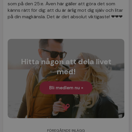
som på den 25:e. Även här gäller att göra det som
känns rätt för dig: att du är ärlig mot dig själv och litar
på din magkänsla. Det är det absolut viktigaste! ❤❤❤
Hitta någon att dela livet
med!
Bli medlem nu »
FÖREGÅENDE INLÄGG