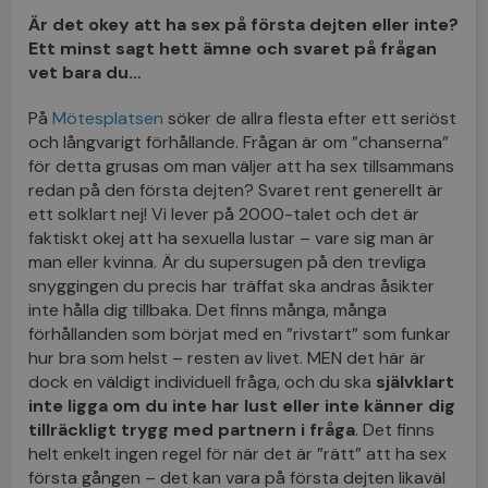
Är det okey att ha sex på första dejten eller inte?
Ett minst sagt hett ämne och svaret på frågan
vet bara du…
På
Mötesplatsen
söker de allra flesta efter ett seriöst
och långvarigt förhållande. Frågan är om ”chanserna”
för detta grusas om man väljer att ha sex tillsammans
redan på den första dejten? Svaret rent generellt är
ett solklart nej! Vi lever på 2000-talet och det är
faktiskt okej att ha sexuella lustar – vare sig man är
man eller kvinna. Är du supersugen på den trevliga
snyggingen du precis har träffat ska andras åsikter
inte hålla dig tillbaka. Det finns många, många
förhållanden som börjat med en ”rivstart” som funkar
hur bra som helst – resten av livet. MEN det här är
dock en väldigt individuell fråga, och du ska
självklart
inte ligga om du inte har lust eller inte känner dig
tillräckligt trygg med partnern i fråga
. Det finns
helt enkelt ingen regel för när det är ”rätt” att ha sex
första gången – det kan vara på första dejten likaväl