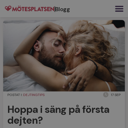
Blogg
POSTAT I:
DEJTINGTIPS
17 SEP
Hoppa i säng på första
dejten?