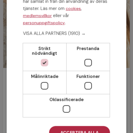
har samlat in från din användning av deras
tjänster. Läs mer om
,
cookies
eller vår
medlemsvillkor
.
personuppgiftspolicy
VISA ALLA PARTNERS
(1910) →
Strikt
Prestanda
nödvändigt
Målinriktade
Funktioner
Bli medlem gratis!
Man
Kvinna
Oklassificerade
ACCEPTERA ALLA