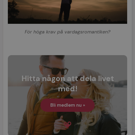
För höga krav på vardagsromantiken?
Hitta någon att dela livet
med!
Bli medlem nu »