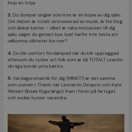
ihop en tröja.
3.
Du dumpar singlar som inte är en kopia av dig själv.
Om dejten är totalt ointresserad av musik, är lite blyg
och älskar katter – vilket är raka motsatsen till dig
själv, säger du genast bye, bye! Varför inte testa att
välkomna olikheter lite mer?
4.
Du blir oerhört förolämpad när du blir uppraggad
eftersom du tycker att folk som är så TOTALT utanför
din liga borde veta bättre.
5.
Vardagsromantik för dig (MINST!) är det samma
som scenen i Titanic när Leonardo Dicaprio och Kate
Winslet låtsas flyga längst fram i fören på fartyget
och sedan kysser varandra.