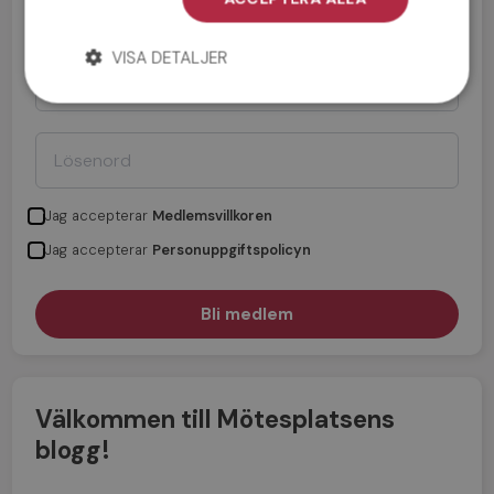
VISA DETALJER
Jag accepterar
Medlemsvillkoren
Jag accepterar
Personuppgiftspolicyn
Välkommen till Mötesplatsens
blogg!