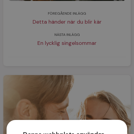
FÖREGÅENDE INLÄGG
Detta händer när du blir kär
NÄSTA INLÄGG
En lycklig singelsommar