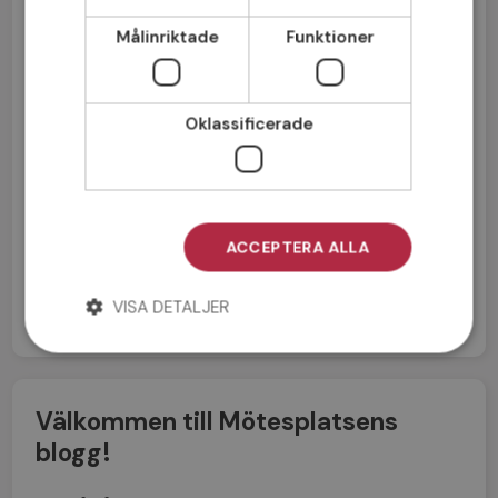
Målinriktade
Funktioner
Oklassificerade
Jag accepterar
Medlemsvillkoren
ACCEPTERA ALLA
Jag accepterar
Personuppgiftspolicyn
VISA DETALJER
Välkommen till Mötesplatsens
blogg!