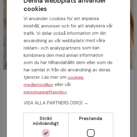
Denna webbplats använder
cookies
Vi använder cookies för att anpassa
innehåll, annonser och för att analysera vår
trafik. Vi delar också information om din
användning av vår webbplats med våra
reklam- och analyspartners som kan
kombinera den med annan information
som du har tillhandahållit dem eller som de
har samlat in från din användning av deras
tjänster. Läs mer om
,
cookies
Bli medlem gratis!
eller vår
medlemsvillkor
.
personuppgiftspolicy
Man
Kvinna
VISA ALLA PARTNERS
(1910) →
Strikt
Prestanda
nödvändigt