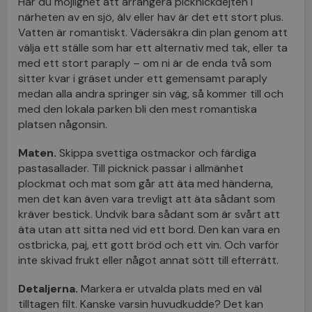
Har du möjlighet att arrangera picknickdejten i
närheten av en sjö, älv eller hav är det ett stort plus.
Vatten är romantiskt. Vädersäkra din plan genom att
välja ett ställe som har ett alternativ med tak, eller ta
med ett stort paraply – om ni är de enda två som
sitter kvar i gräset under ett gemensamt paraply
medan alla andra springer sin väg, så kommer till och
med den lokala parken bli den mest romantiska
platsen någonsin.
Maten.
Skippa svettiga ostmackor och färdiga
pastasallader. Till picknick passar i allmänhet
plockmat och mat som går att äta med händerna,
men det kan även vara trevligt att äta sådant som
kräver bestick. Undvik bara sådant som är svårt att
äta utan att sitta ned vid ett bord. Den kan vara en
ostbricka, paj, ett gott bröd och ett vin. Och varför
inte skivad frukt eller något annat sött till efterrätt.
Detaljerna.
Markera er utvalda plats med en väl
tilltagen filt. Kanske varsin huvudkudde? Det kan