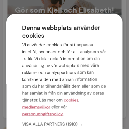
Gör som Kjell och Elisabeth!
Bli medlem nu »
Denna webbplats använder
cookies
Vi använder cookies för att anpassa
innehåll, annonser och för att analysera vår
trafik. Vi delar också information om din
användning av vår webbplats med våra
FÖREGÅENDE INLÄGG
reklam- och analyspartners som kan
Att träffa kärleken på nytt
kombinera den med annan information
som du har tillhandahållit dem eller som de
NÄSTA INLÄGG
har samlat in från din användning av deras
Superviktig fakta för alla nyblivna singlar
tjänster. Läs mer om
,
cookies
eller vår
medlemsvillkor
.
personuppgiftspolicy
VISA ALLA PARTNERS
(1910) →