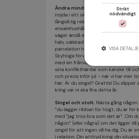
Ändra mindset.
Över hälften av alla 
Strikt
nödvändigt
nöjda i sitt singelskap. De söker inte t
långsiktig relation. Dessutom, majorit
ensamhushåll. Därmed inte sagt att al
säger ändå en hel del. Att vara singel 
halv, oälskad och o-vald. Låt oss sam
VISA DETALJE
parrelation har det heller inte alltfö
Skyhöga förväntningar på romantisk l
med sin frånvaro och vad ni än säger 
sina konflikthärdar som kanske till 
och precis inför jul – när vi har mer 
här: Är du singel? Grattis! Du slipper
kring var ni ska fira detta år.
Singel och stolt.
Nästa gång någon 
”du lägger ribban för högt, du är för
med ”jag trivs bra som det är”. Om du 
någon” (eller några) om det ligger till
singel för att ingen vill ha dig. Du är 
i relation. Din attityd kring din situa