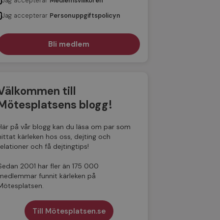
Jag accepterar
Medlemsvillkoren
Jag accepterar
Personuppgiftspolicyn
Välkommen till
Mötesplatsens blogg!
Här på vår blogg kan du läsa om par som
hittat kärleken hos oss, dejting och
relationer och få dejtingtips!
Sedan 2001 har fler än 175 000
medlemmar funnit kärleken på
Mötesplatsen.
Till Mötesplatsen.se