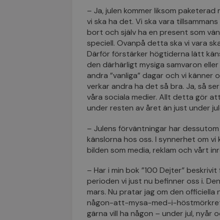
– Ja, julen kommer liksom paketerad 
vi ska ha det. Vi ska vara tillsamman
bort och själv ha en present som vä
speciell. Ovanpå detta ska vi vara sk
Därför förstärker högtiderna lätt käns
den därhärligt mysiga samvaron eller 
andra ”vanliga” dagar och vi känner
verkar andra ha det så bra. Ja, så ser d
våra sociala medier. Allt detta gör at
under resten av året än just under jul
– Julens förväntningar har dessutom
känslorna hos oss. I synnerhet om vi k
bilden som media, reklam och vårt inre
– Har i min bok ”100 Dejter” beskrivi
perioden vi just nu befinner oss i. De
mars. Nu pratar jag om den officiella
någon-att-mysa-med-i-höstmörkret-
gärna vill ha någon – under jul, nyår 