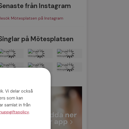
Senaste från Instagram
Besök Mötesplatsen på Instagram
Singlar på Mötesplatsen
Se fler singlar
ik. Vi delar också
ners som kan
r samlat in från
.
nuppgiftspolicy