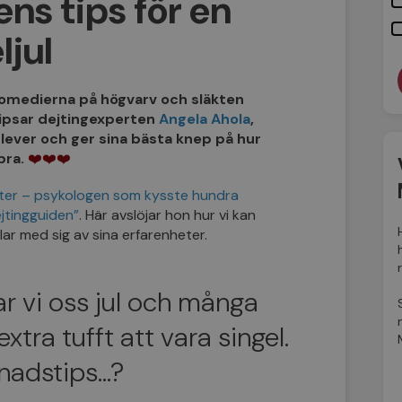
ns tips för en
ljul
 komedierna på högvarv och släkten
tipsar dejtingexperten
Angela Ahola
,
rlever och ger sina bästa knep på hur
 bra.
❤️❤️❤️
ter – psykologen som kysste hundra
jtingguiden”
. Här avslöjar hon hur vi kan
lar med sig av sina erfarenheter.
r vi oss jul och många
xtra tufft att vara singel.
vnadstips…?