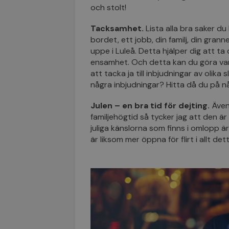
och stolt!
Tacksamhet.
Lista alla bra saker du 
bordet, ett jobb, din familj, din gra
uppe i Luleå. Detta hjälper dig att ta
ensamhet. Och detta kan du göra var
att tacka ja till inbjudningar av olika s
några inbjudningar? Hitta då du på n
Julen – en bra tid för dejting.
Även
familjehögtid så tycker jag att den är 
juliga känslorna som finns i omlopp är
är liksom mer öppna för flirt i allt de