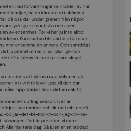
med en rad förväntningar och bilder av hur
s med familjen, ha en käresta att skämma
ntar på oss där under granen från någon
a vara lyckliga, romantiska och sams.
lan av ensamhet. För vi har ju inte alltid
kärleken. Kontrasten blir därför större än
 oss mer ensamma än annars. Och samtidigt
et ju iallafall ut när vi scrollar igenom
t det ofta känns lättare att vara singel
en.
 en tendens att skruva upp volymen på
änner att vi inte lever upp till den där
 målar upp. Sedan finns det en sak till.
t fenomenet cuffing season. Det är
n börjar i september och slutar i mitten på
 nu-börjar-det-bli-mörkt-och-jag-vill-ha-
säsongen. Det är perioden vi extra
och Alla hjärtans dag. Så julen är en laddad