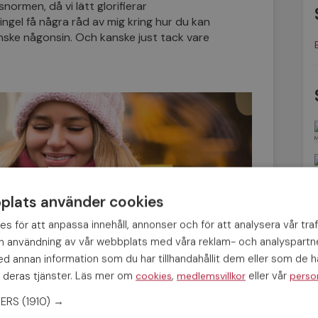
normen, då vi lätt glorifierar
ingel få några råd av mig kring hur du kan
anske någonsin. Och kanske just tack vare
lats använder cookies
s för att anpassa innehåll, annonser och för att analysera vår traf
in användning av vår webbplats med våra reklam- och analyspart
 annan information som du har tillhandahållit dem eller som de ha
 deras tjänster. Läs mer om
,
eller vår
cookies
medlemsvillkor
perso
 en lyckad singeljul: 👇🏼
NERS
(1910) →