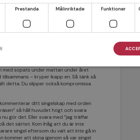
singlar söker inte någon. De är fullkomligt
Prestanda
Målinriktade
Funktioner
illfälliga förbindelser och de söker inte en
eten av hushållen i Sverige är
la som bor själv är singlar men det här
är inte att lida brist på något, att vara
tidigt komma ihåg att de som lever i en
R
ACCEP
r lätt kring denna magiskt glimrande högtid.
ycka. De silkiga röda underkläderna lyser
misstolkas av den andra. Alla par har ju
och med sopats under mattan under året
tid tillsammans – kryper ikapp en. Så tänk så
 allt detta. Du slipper också kompromissa
kommenterar ditt singelskap med orden
 kräsen” så håll huvudet högt och svara
nu gör det. Eller svara med ”jag träffar
 på det sättet. Kom ihåg att du är inte
snarare singel eftersom du valt att inte gå in
tion kommer att skina igenom så var singel