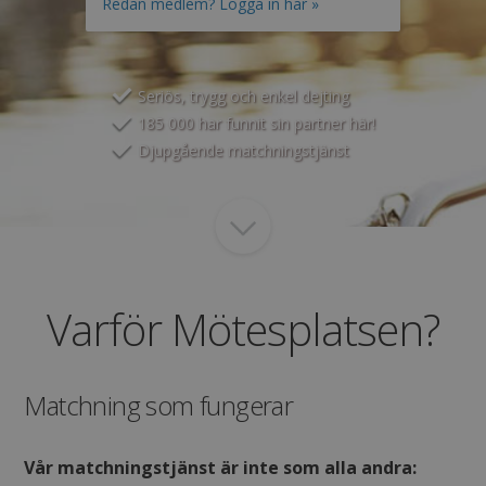
Redan medlem? Logga in här »
Seriös, trygg och enkel dejting
Jag accepterar
Medlemsvillkoren
185 000 har funnit sin partner här!
Jag accepterar
Personuppgiftspolicyn
Djupgående matchningstjänst
Varför Mötesplatsen?
Matchning som fungerar
Vår matchningstjänst är inte som alla andra: