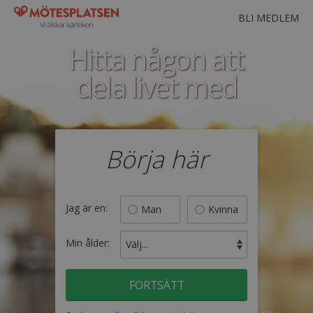
BLI MEDLEM
Hitta någon att
dela livet med
Börja här
Jag är en:
Man
Kvinna
Min ålder:
FORTSÄTT