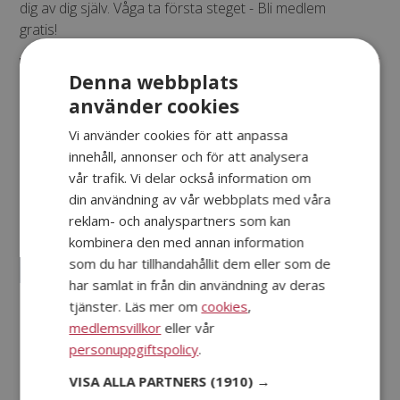
dig av dig själv. Våga ta första steget - Bli medlem
gratis!
Denna webbplats
använder cookies
Vi använder cookies för att anpassa
innehåll, annonser och för att analysera
vår trafik. Vi delar också information om
din användning av vår webbplats med våra
reklam- och analyspartners som kan
kombinera den med annan information
som du har tillhandahållit dem eller som de
har samlat in från din användning av deras
tjänster. Läs mer om
cookies
,
medlemsvillkor
eller vår
Dejta säkert
personuppgiftspolicy
.
VISA ALLA PARTNERS
(1910) →
På Mötesplatsen kan du alltid känna dig helt trygg