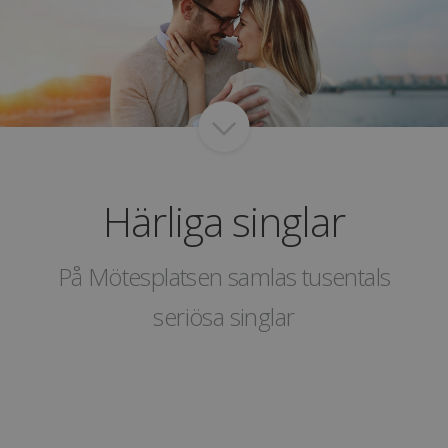
Härliga singlar
På Mötesplatsen samlas tusentals
seriösa singlar
Catrine
Linda
Melwin
Sabina
Madeleine