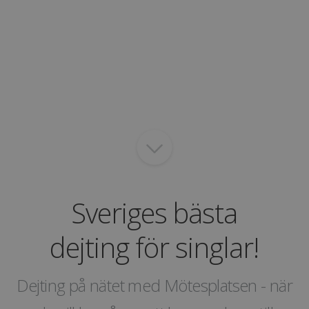
Marcus
lindawalter
Moa
Henrik365
Hanna
Caroline
Linus
Alexa
Nina
Erik
Marcela
Anita
Christian
Memi
Louise
Sveriges bästa
dejting för singlar!
Dejting på nätet med Mötesplatsen - när