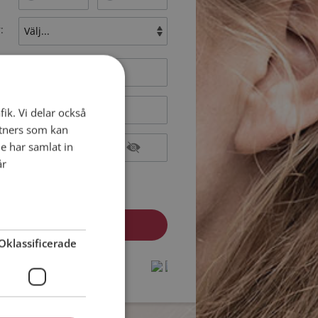
:
fik. Vi delar också
tners som kan
e har samlat in
år
epterar
Medlemsvillkoren
epterar
Personuppgiftspolicyn
Oklassificerade
dlem? Logga in här »
protected by
protected by
reCAPTCHA
reCAPTCHA
-
-
Privacy
Privacy
Terms
Terms