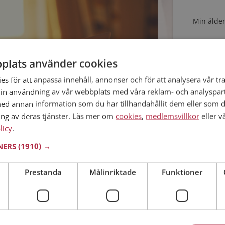
Min ålder
plats använder cookies
s för att anpassa innehåll, annonser och för att analysera vår tra
in användning av vår webbplats med våra reklam- och analyspar
d annan information som du har tillhandahållit dem eller som d
ing av deras tjänster. Läs mer om
cookies
,
medlemsvillkor
eller v
Jag acc
licy
.
Jag acc
TNERS
(1910) →
att skapa en bra presentation. En bra
Prestanda
Målinriktade
Funktioner
nga besökare skapar många kontakter. Fler
Redan me
ätte.
kyltfönster på Mötesplatsen. Det är där dina