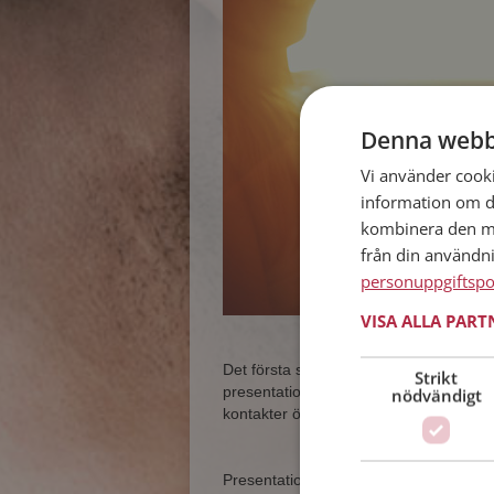
Denna webb
Vi använder cookie
information om d
kombinera den me
från din användn
personuppgiftspo
VISA ALLA PAR
Det första steget mot en lyckad
dejt
är 
Strikt
presentation ger många besökare. Må
nödvändigt
kontakter ökar chansen att träffa den r
Presentationen är med andra ord ditt s