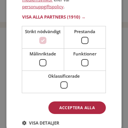
Dejta kvinnor i Sverige
personuppgiftspolicy
.
Dejta män i Sverige
VISA ALLA PARTNERS
(1910) →
Strikt nödvändigt
Prestanda
Bli medlem utan kostnad!
Målinriktade
Funktioner
Jag är en:
Man
Kvinna
Min ålder:
Oklassificerade
ACCEPTERA ALLA
VISA DETALJER