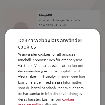
Megirl82
43 år från Borlänge i Dalarnas län
Söker man 23 - 55 år
Vad jobbar Megirl82 med? Som
medlem på Mötesplatsen får du reda
Denna webbplats använder
på alla möjliga detaljer om alla
cookies
singlarna.
Vi använder cookies för att anpassa
innehåll, annonser och för att analysera
vår trafik. Vi delar också information om
din användning av vår webbplats med
våra reklam- och analyspartners som kan
Fler singlar
kombinera den med annan information
som du har tillhandahållit dem eller som
Fler singelkvinnor från Borlänge
:
milis
,
fantasygirl
,
pinglan
de har samlat in från din användning av
67
deras tjänster. Läs mer om
cookies
,
Män från Borlänge
medlemsvillkor
eller vår