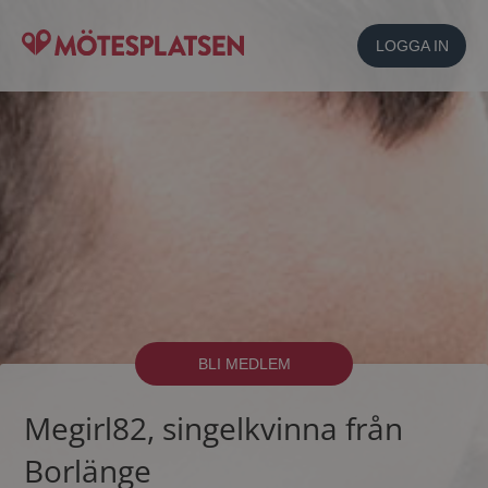
LOGGA IN
BLI MEDLEM
Megirl82, singelkvinna från
Borlänge