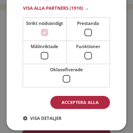
VISA ALLA PARTNERS
(1910) →
Bli medlem utan kostnad!
Strikt nödvändigt
Prestanda
Jag är en:
Man
Kvinna
Målinriktade
Funktioner
Min ålder:
Oklassificerade
ACCEPTERA ALLA
Jag accepterar
Medlemsvillkoren
VISA DETALJER
Jag accepterar
Personuppgiftspolicyn