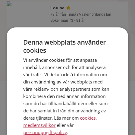
Louise
79 år från Timrå i Västernorrlands län
Söker man 73 - 81 år
Visst verkar denna singel trevlig? Det
tar en minut att bli medlem på
Denna webbplats använder
Mötesplatsen, sen kan du lära dig allt
om Louise.
cookies
Vi använder cookies för att anpassa
innehåll, annonser och för att analysera
vår trafik. Vi delar också information om
din användning av vår webbplats med
våra reklam- och analyspartners som kan
Fler singlar
kombinera den med annan information
som du har tillhandahållit dem eller som
Fler singelkvinnor från Timrå
:
Isas
,
kaltblut
,
Alva4
de har samlat in från din användning av
Män från Timrå
deras tjänster. Läs mer om
cookies
,
Dejta kvinnor i Sverige
medlemsvillkor
eller vår
Dejta män i Sverige
personuppgiftspolicy
.