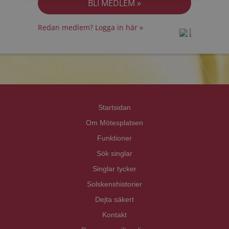
Redan medlem? Logga in här »
prot
prot
Priva
Priva
Startsidan
Om Mötesplatsen
Funktioner
Sök singlar
Singlar tycker
Solskenshistorier
Dejta säkert
Kontakt