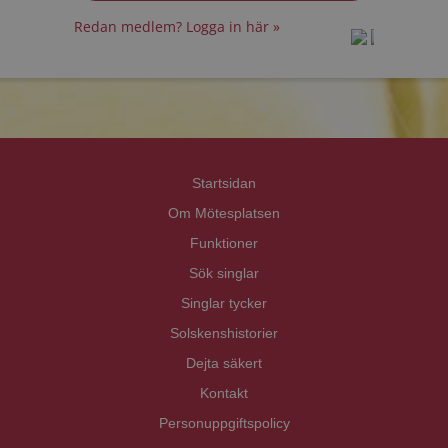
Redan medlem? Logga in här »
prot
prot
Priva
Priva
Startsidan
Om Mötesplatsen
Funktioner
Sök singlar
Singlar tycker
Solskenshistorier
Dejta säkert
Kontakt
Personuppgiftspolicy