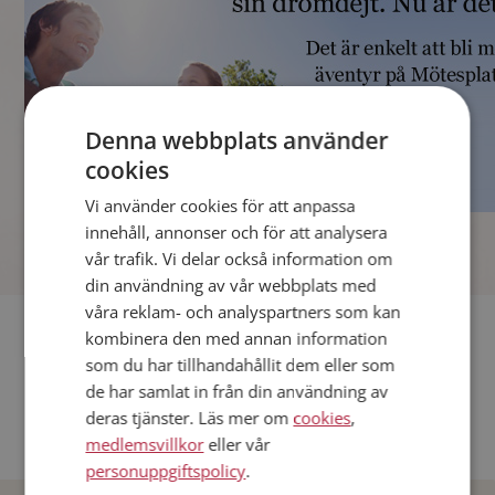
Denna webbplats använder
cookies
Vi använder cookies för att anpassa
]
innehåll, annonser och för att analysera
vår trafik. Vi delar också information om
din användning av vår webbplats med
våra reklam- och analyspartners som kan
Fler singlar
kombinera den med annan information
som du har tillhandahållit dem eller som
Andra singlar från Stockholm
de har samlat in från din användning av
deras tjänster. Läs mer om
cookies
,
Dejta män i Sverige
medlemsvillkor
eller vår
Dejta kvinnor i Sverige
personuppgiftspolicy
.