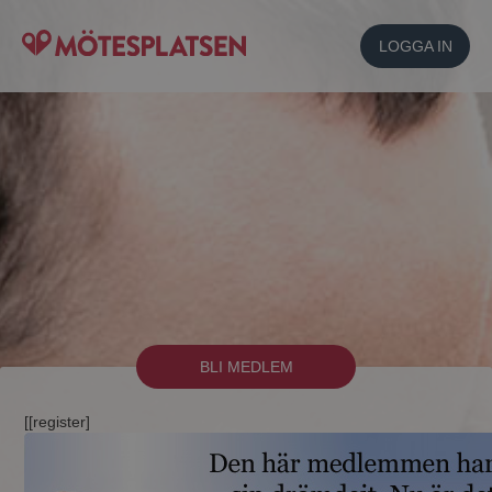
LOGGA IN
BLI MEDLEM
[[register]