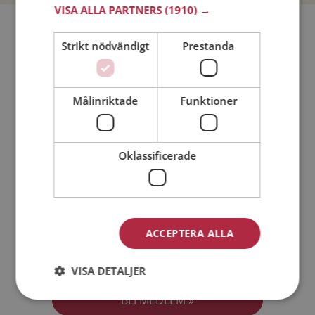
VISA ALLA PARTNERS
(1910) →
Bli medlem utan kostnad!
Strikt nödvändigt
Prestanda
Jag är en:
Man
Kvinna
Målinriktade
Funktioner
Min ålder:
Oklassificerade
ACCEPTERA ALLA
Jag accepterar
Medlemsvillkoren
VISA DETALJER
Jag accepterar
Personuppgiftspolicyn