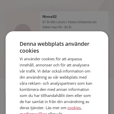
Ninna52
67 år från Lerum i Västra Götalands län
Söker man 60 - 62 år
Om en minut kan du vara medlem på
Mötesplatsen och se om Ninna52 är
Denna webbplats använder
tankspridd eller händig! Det är enklare
cookies
att hitta kärleken på nätet!
Vi använder cookies för att anpassa
innehåll, annonser och för att analysera
vår trafik. Vi delar också information om
din användning av vår webbplats med
våra reklam- och analyspartners som kan
Fler singlar
kombinera den med annan information
som du har tillhandahållit dem eller som
Fler singelkvinnor från Lerum
:
gabriella 58
,
Hugs4you
,
de har samlat in från din användning av
Kicki06
deras tjänster. Läs mer om
cookies
,
Män från Lerum
medlemsvillkor
eller vår