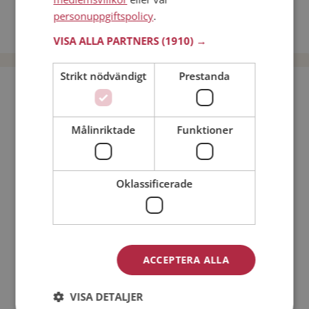
Dejta kvinnor i Sverige
personuppgiftspolicy
.
Dejta män i Sverige
VISA ALLA PARTNERS
(1910) →
Strikt nödvändigt
Prestanda
Bli medlem utan kostnad!
Målinriktade
Funktioner
Jag är en:
Man
Kvinna
Min ålder:
Oklassificerade
ACCEPTERA ALLA
VISA DETALJER