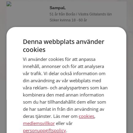
SampaL
51 år från Borås i Västra Götalands län
Söker kvinna 18 - 60 år
Du kan chatta live med SampaL och
alla andra singlar om du är medlem på
Denna webbplats använder
Mötesplatsen. Du kan bli medlem fort
och enkelt.
cookies
Vi använder cookies för att anpassa
innehåll, annonser och för att analysera
vår trafik. Vi delar också information om
din användning av vår webbplats med
våra reklam- och analyspartners som kan
Fler singlar
kombinera den med annan information
som du har tillhandahållit dem eller som
Fler singelmän från Borås
:
Krister
,
marlisur
,
Jan
de har samlat in från din användning av
Kvinnor från Borås
deras tjänster. Läs mer om
cookies
,
Dejta kvinnor i Sverige
medlemsvillkor
eller vår
Dejta män i Sverige
personuppgiftspolicy
.