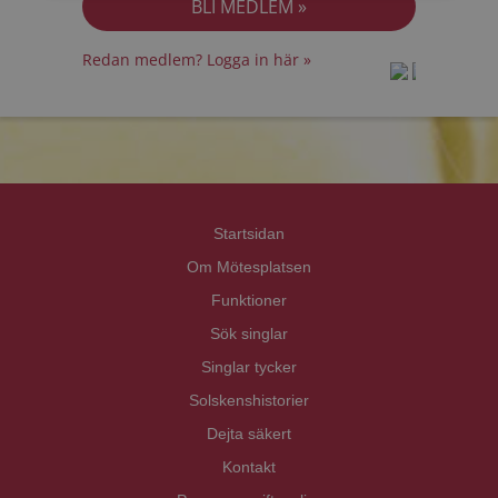
Redan medlem? Logga in här »
prot
prot
Priva
Priva
Startsidan
Om Mötesplatsen
Funktioner
Sök singlar
Singlar tycker
Solskenshistorier
Dejta säkert
Kontakt