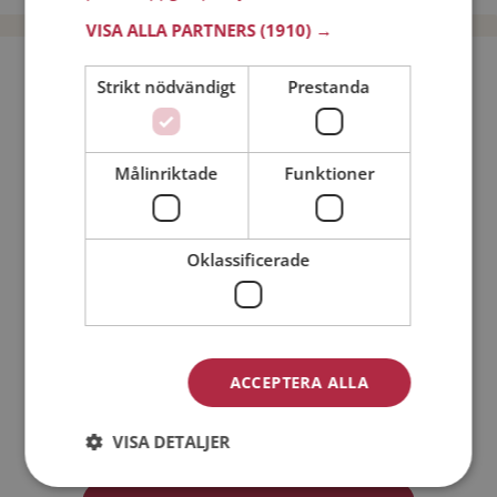
VISA ALLA PARTNERS
(1910) →
Bli medlem utan kostnad!
Strikt nödvändigt
Prestanda
Jag är en:
Man
Kvinna
Målinriktade
Funktioner
Min ålder:
Oklassificerade
ACCEPTERA ALLA
Jag accepterar
Medlemsvillkoren
VISA DETALJER
Jag accepterar
Personuppgiftspolicyn