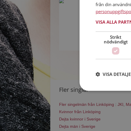
från din användn
tobiwan
personuppgiftspo
44 år från Linköpi
Söker kvinna 30 - 
VISA ALLA PAR
Som medlem kan 
andra singlar p
Strikt
tycker att du är 
nödvändigt
VISA DETALJ
Fler singlar
Fler singelmän från Linköping
:
JKI
,
Ma
Kvinnor från Linköping
Dejta kvinnor i Sverige
Dejta män i Sverige