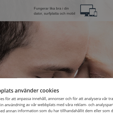
Fungerar lika bra i din
dator, surfplatta och mobil
plats använder cookies
 från Linköping
Bli 
s för att anpassa innehåll, annonser och för att analysera vår tra
in användning av vår webbplats med våra reklam- och analyspar
d annan information som du har tillhandahållit dem eller som d
Jag är en: