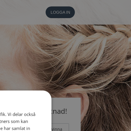
LOGGA IN
medlem utan kostnad!
fik. Vi delar också
tners som kan
e har samlat in
Man
Kvinna