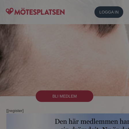
LOGGA IN
BLI MEDLEM
[[register]