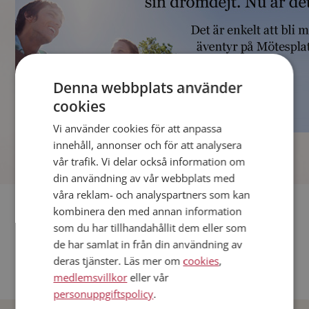
Denna webbplats använder
cookies
Vi använder cookies för att anpassa
]
innehåll, annonser och för att analysera
vår trafik. Vi delar också information om
din användning av vår webbplats med
våra reklam- och analyspartners som kan
Fler singlar
kombinera den med annan information
som du har tillhandahållit dem eller som
Andra singlar från Stockholm
de har samlat in från din användning av
deras tjänster. Läs mer om
cookies
,
Dejta män i Sverige
medlemsvillkor
eller vår
Dejta kvinnor i Sverige
personuppgiftspolicy
.