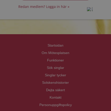
Redan medlem? Logga in här »
prot
prot
Priva
Priva
Startsidan
Om Mötesplatsen
Funktioner
Sök singlar
Singlar tycker
Solskenshistorier
Dejta säkert
Kontakt
Personuppgiftspolicy