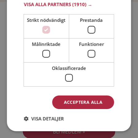
VISA ALLA PARTNERS
(1910) →
Bli medlem utan kostnad!
Strikt nödvändigt
Prestanda
Jag är en:
Man
Kvinna
Målinriktade
Funktioner
Min ålder:
Oklassificerade
ACCEPTERA ALLA
Jag accepterar
Medlemsvillkoren
VISA DETALJER
Jag accepterar
Personuppgiftspolicyn