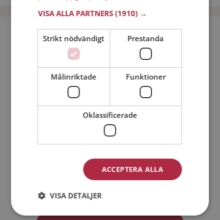
VISA ALLA PARTNERS
(1910) →
Bli medlem utan kostnad!
Strikt nödvändigt
Prestanda
Jag är en:
Man
Kvinna
Målinriktade
Funktioner
Min ålder:
Oklassificerade
ACCEPTERA ALLA
Jag accepterar
Medlemsvillkoren
VISA DETALJER
Jag accepterar
Personuppgiftspolicyn