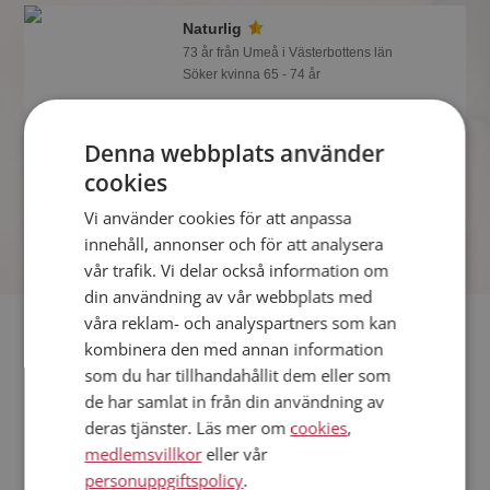
Naturlig
73 år från Umeå i Västerbottens län
Söker kvinna 65 - 74 år
Som medlem kan du visa upp dig för
Naturlig och tusentals andra singlar på
Denna webbplats använder
Mötesplatsen! Ta chansen att se vilka
som tycker att du är intressant.
cookies
Vi använder cookies för att anpassa
innehåll, annonser och för att analysera
vår trafik. Vi delar också information om
din användning av vår webbplats med
våra reklam- och analyspartners som kan
Fler singlar
kombinera den med annan information
som du har tillhandahållit dem eller som
Fler singelmän från Umeå
:
Viking51
,
fulful
,
lester66
de har samlat in från din användning av
Kvinnor från Umeå
deras tjänster. Läs mer om
cookies
,
Dejta kvinnor i Sverige
medlemsvillkor
eller vår
Dejta män i Sverige
personuppgiftspolicy
.