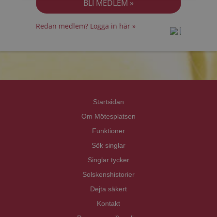
Redan medlem? Logga in här »
prot
prot
Priva
Priva
Startsidan
Om Mötesplatsen
Funktioner
Sök singlar
Singlar tycker
Solskenshistorier
Dejta säkert
Kontakt