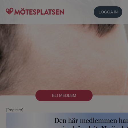
LOGGA IN
BLI MEDLEM
[[register]