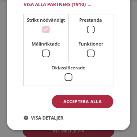
VISA ALLA PARTNERS
(1910) →
Bli medlem utan kostnad!
Strikt nödvändigt
Prestanda
Jag är en:
Man
Kvinna
Målinriktade
Funktioner
Min ålder:
Oklassificerade
ACCEPTERA ALLA
Jag accepterar
Medlemsvillkoren
VISA DETALJER
Jag accepterar
Personuppgiftspolicyn