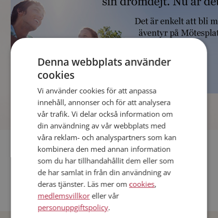
Denna webbplats använder
cookies
Vi använder cookies för att anpassa
]
innehåll, annonser och för att analysera
vår trafik. Vi delar också information om
din användning av vår webbplats med
våra reklam- och analyspartners som kan
Fler singlar
kombinera den med annan information
som du har tillhandahållit dem eller som
Andra singlar från Stockholm
de har samlat in från din användning av
deras tjänster. Läs mer om
cookies
,
Dejta män i Sverige
medlemsvillkor
eller vår
Dejta kvinnor i Sverige
personuppgiftspolicy
.