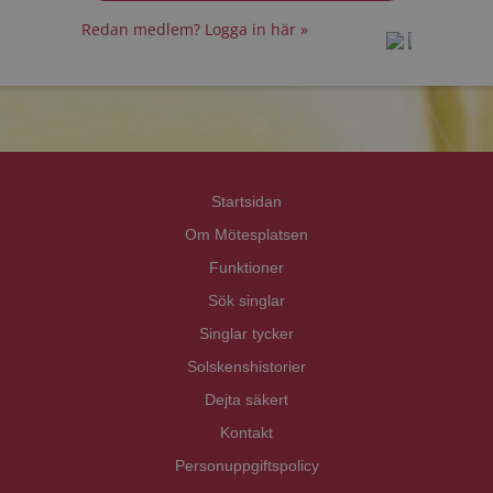
Redan medlem? Logga in här »
prot
prot
Priva
Priva
Startsidan
Om Mötesplatsen
Funktioner
Sök singlar
Singlar tycker
Solskenshistorier
Dejta säkert
Kontakt
Personuppgiftspolicy