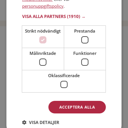
Dejta kvinnor i Sverige
personuppgiftspolicy
.
Dejta män i Sverige
VISA ALLA PARTNERS
(1910) →
Strikt nödvändigt
Prestanda
Bli medlem utan kostnad!
Målinriktade
Funktioner
Jag är en:
Man
Kvinna
Min ålder:
Oklassificerade
ACCEPTERA ALLA
VISA DETALJER
Jag accepterar
Medlemsvillkoren