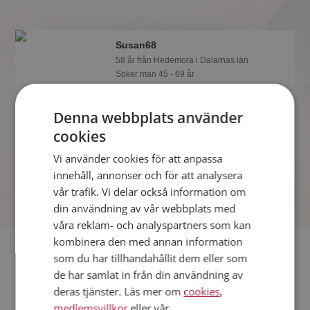
Susan68
58 år från Hedemora i Dalarnas län
Söker man 45 - 69 år
Om du är medlem så kan du matcha
din personlighet mot Susan68 eller
Denna webbplats använder
någon av alla de andra singlarna.
cookies
Kanske passar ni som handen i
handsken?
Vi använder cookies för att anpassa
innehåll, annonser och för att analysera
vår trafik. Vi delar också information om
din användning av vår webbplats med
våra reklam- och analyspartners som kan
kombinera den med annan information
Fler singlar
som du har tillhandahållit dem eller som
de har samlat in från din användning av
Fler singelkvinnor från Hedemora
:
DalaQ
,
callimero
,
GAMN
deras tjänster. Läs mer om
cookies
,
Män från Hedemora
medlemsvillkor
eller vår