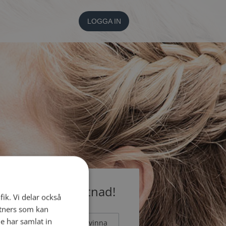
LOGGA IN
medlem utan kostnad!
fik. Vi delar också
tners som kan
e har samlat in
Man
Kvinna