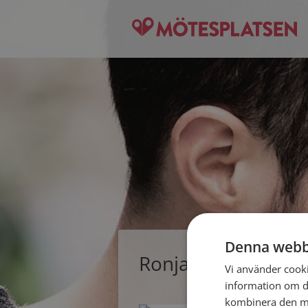
Denna webb
Ronja88, singelkvi
Vi använder cookie
information om d
kombinera den me