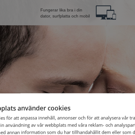
Fungerar lika bra i din
dator, surfplatta och mobil
plats använder cookies
nna från Vallentuna
Bli 
s för att anpassa innehåll, annonser och för att analysera vår tra
in användning av vår webbplats med våra reklam- och analyspar
d annan information som du har tillhandahållit dem eller som d
Jag är en: