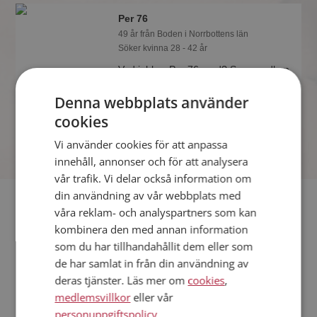
Per 76
49 år från Boden i Norrbottens län
Söker kvinna 28 - 42 år
Vad jobbar Per 76 med? Som medlem
på Mötesplatsen får du reda på alla
möjliga detaljer om alla singlarna.
Denna webbplats använder
cookies
Vi använder cookies för att anpassa
innehåll, annonser och för att analysera
vår trafik. Vi delar också information om
din användning av vår webbplats med
Fler singlar
våra reklam- och analyspartners som kan
kombinera den med annan information
Fler singelmän från Boden
:
Helhjärtad
,
nosferatu911
,
som du har tillhandahållit dem eller som
Roblin94
de har samlat in från din användning av
Kvinnor från Boden
deras tjänster. Läs mer om
cookies
,
Dejta kvinnor i Sverige
medlemsvillkor
eller vår
Dejta män i Sverige
personuppgiftspolicy
.