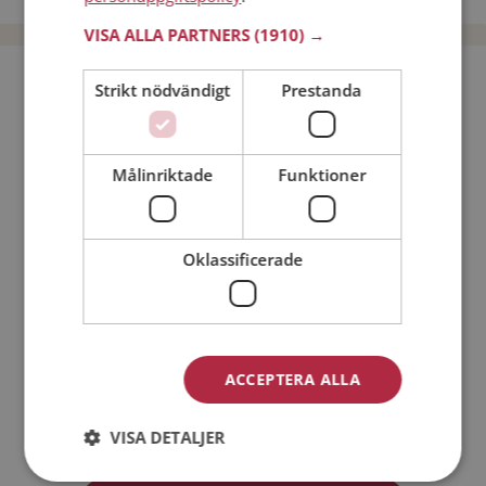
VISA ALLA PARTNERS
(1910) →
Bli medlem utan kostnad!
Strikt nödvändigt
Prestanda
Jag är en:
Man
Kvinna
Målinriktade
Funktioner
Min ålder:
Oklassificerade
ACCEPTERA ALLA
Jag accepterar
Medlemsvillkoren
VISA DETALJER
Jag accepterar
Personuppgiftspolicyn