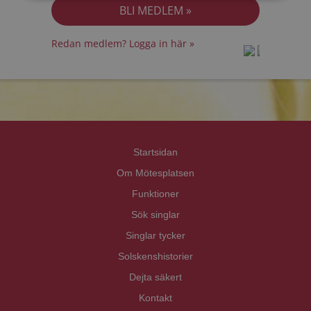
Redan medlem? Logga in här »
prot
prot
Priva
Priva
Startsidan
Om Mötesplatsen
Funktioner
Sök singlar
Singlar tycker
Solskenshistorier
Dejta säkert
Kontakt