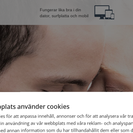
Fungerar lika bra i din
dator, surfplatta och mobil
plats använder cookies
an från Mörbylånga
Bli 
s för att anpassa innehåll, annonser och för att analysera vår tra
in användning av vår webbplats med våra reklam- och analyspar
d annan information som du har tillhandahållit dem eller som d
Jag är en: