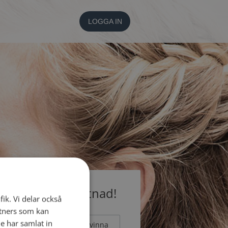
LOGGA IN
medlem utan kostnad!
fik. Vi delar också
tners som kan
e har samlat in
Man
Kvinna