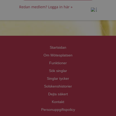
Redan medlem? Logga in här »
prot
prot
Priva
Priva
Startsidan
Om Mötesplatsen
Funktioner
Sök singlar
Singlar tycker
Solskenshistorier
Dejta säkert
Kontakt
Personuppgiftspolicy