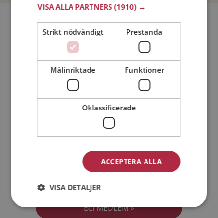
VISA ALLA PARTNERS
(1910) →
Bli medlem utan kostnad!
Strikt nödvändigt
Prestanda
Jag är en:
Man
Kvinna
Målinriktade
Funktioner
Min ålder:
Oklassificerade
ACCEPTERA ALLA
Jag accepterar
Medlemsvillkoren
VISA DETALJER
Jag accepterar
Personuppgiftspolicyn