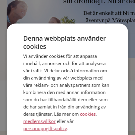
Denna webbplats använder
cookies
Vi använder cookies för att anpassa
]
innehåll, annonser och för att analysera
vår trafik. Vi delar också information om
din användning av vår webbplats med
våra reklam- och analyspartners som kan
Fler singlar
kombinera den med annan information
som du har tillhandahållit dem eller som
Andra singlar från Stockholm
de har samlat in från din användning av
deras tjänster. Läs mer om
cookies
,
Dejta män i Sverige
medlemsvillkor
eller vår
Dejta kvinnor i Sverige
personuppgiftspolicy
.