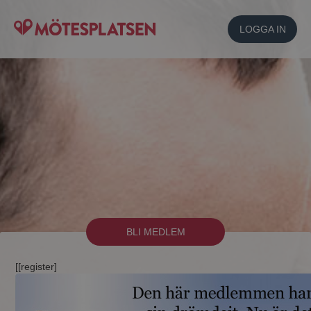
LOGGA IN
BLI MEDLEM
[[register]