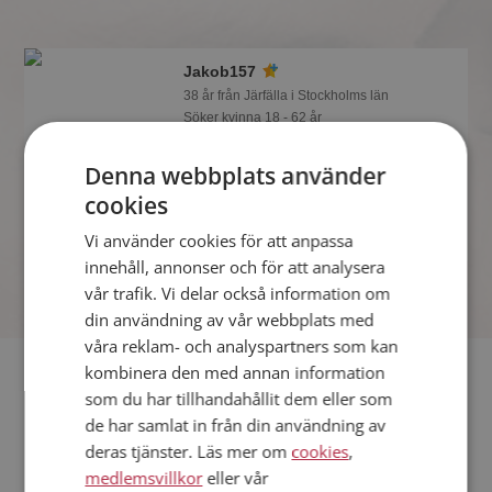
Jakob157
38 år från Järfälla i Stockholms län
Söker kvinna 18 - 62 år
Vill du veta mer om Jakob157? Du kan
Denna webbplats använder
se en fullständig profil med kuriosa och
foton om du är medlem på
cookies
Mötesplatsen.
Vi använder cookies för att anpassa
innehåll, annonser och för att analysera
vår trafik. Vi delar också information om
din användning av vår webbplats med
våra reklam- och analyspartners som kan
Fler singlar
kombinera den med annan information
som du har tillhandahållit dem eller som
de har samlat in från din användning av
Fler singelmän från Järfälla
:
Snickarn67
,
Kalle p456
,
MrRibe
deras tjänster. Läs mer om
cookies
,
Kvinnor från Järfälla
medlemsvillkor
eller vår
Dejta kvinnor i Sverige