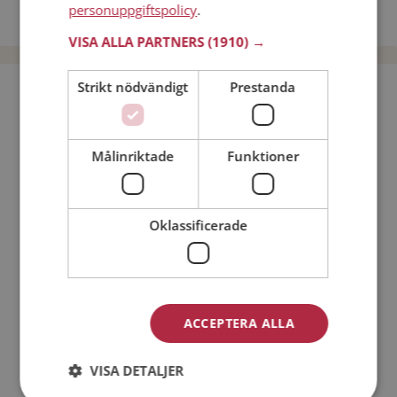
personuppgiftspolicy
.
Dejta män i Sverige
VISA ALLA PARTNERS
(1910) →
Strikt nödvändigt
Prestanda
Bli medlem utan kostnad!
Jag är en:
Man
Kvinna
Målinriktade
Funktioner
Min ålder:
Oklassificerade
ACCEPTERA ALLA
VISA DETALJER
Jag accepterar
Medlemsvillkoren