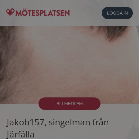
LOGGA IN
BLI MEDLEM
Jakob157, singelman från
Järfälla