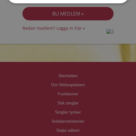
Jag accepterar
Personuppgiftspolicyn
Redan medlem? Logga in här »
prot
prot
Priva
Priva
Startsidan
Om Mötesplatsen
Funktioner
Sök singlar
Singlar tycker
Solskenshistorier
Dejta säkert