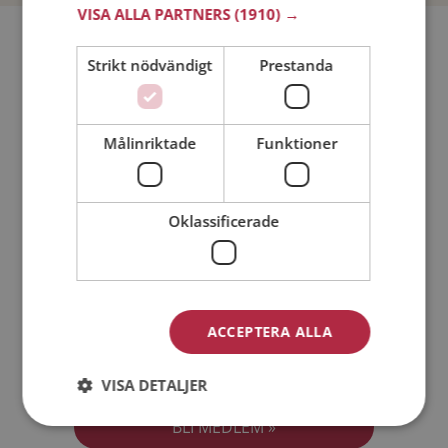
VISA ALLA PARTNERS
(1910) →
Bli medlem utan kostnad!
Strikt nödvändigt
Prestanda
Jag är en:
Man
Kvinna
Målinriktade
Funktioner
Min ålder:
Oklassificerade
ACCEPTERA ALLA
Jag accepterar
Medlemsvillkoren
VISA DETALJER
Jag accepterar
Personuppgiftspolicyn