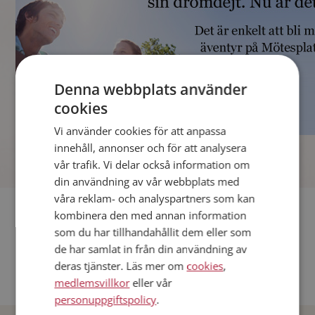
Denna webbplats använder
cookies
Vi använder cookies för att anpassa
]
innehåll, annonser och för att analysera
vår trafik. Vi delar också information om
din användning av vår webbplats med
våra reklam- och analyspartners som kan
Fler singlar
kombinera den med annan information
som du har tillhandahållit dem eller som
Andra singlar från Stockholm
de har samlat in från din användning av
deras tjänster. Läs mer om
cookies
,
Dejta män i Sverige
medlemsvillkor
eller vår
Dejta kvinnor i Sverige
personuppgiftspolicy
.