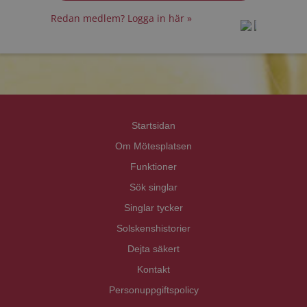
Redan medlem? Logga in här »
prot
prot
Priva
Priva
Startsidan
Om Mötesplatsen
Funktioner
Sök singlar
Singlar tycker
Solskenshistorier
Dejta säkert
Kontakt
Personuppgiftspolicy