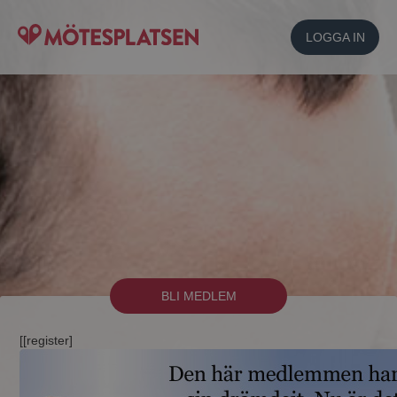
LOGGA IN
BLI MEDLEM
[[register]