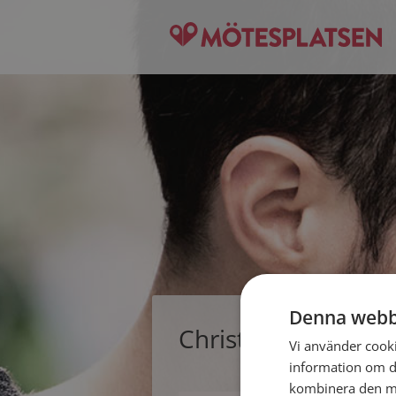
Denna webb
Christopher, sing
Vi använder cookie
information om d
kombinera den me