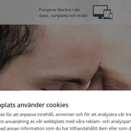
Fungerar lika bra i din
dator, surfplatta och mobil
plats använder cookies
elman från Upplands-Bro
Bli 
s för att anpassa innehåll, annonser och för att analysera vår tra
in användning av vår webbplats med våra reklam- och analyspar
d annan information som du har tillhandahållit dem eller som d
Jag är en: