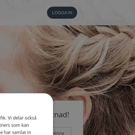
LOGGA IN
medlem utan kostnad!
fik. Vi delar också
tners som kan
e har samlat in
Man
Kvinna