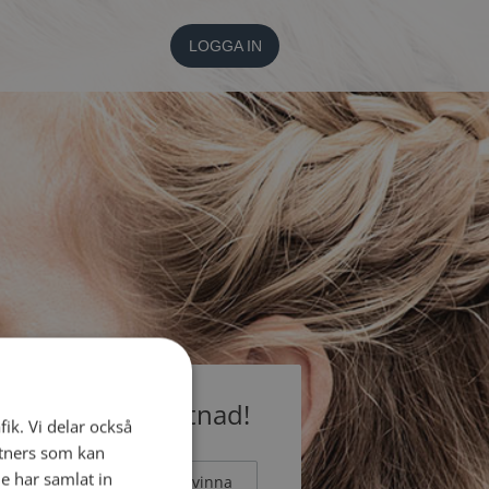
LOGGA IN
medlem utan kostnad!
fik. Vi delar också
tners som kan
e har samlat in
Man
Kvinna