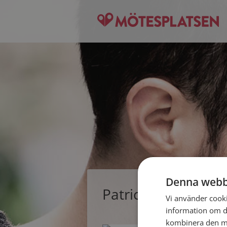
Denna webb
Patric68, singelma
Vi använder cookie
information om d
kombinera den me