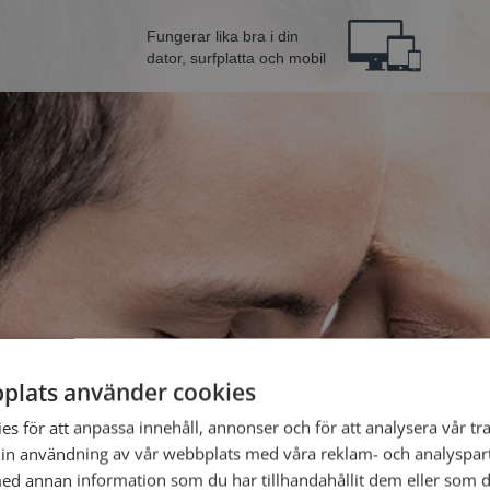
Fungerar lika bra i din
dator, surfplatta och mobil
plats använder cookies
n från Norrköping
Bli 
s för att anpassa innehåll, annonser och för att analysera vår tra
in användning av vår webbplats med våra reklam- och analyspar
d annan information som du har tillhandahållit dem eller som d
Jag är en: