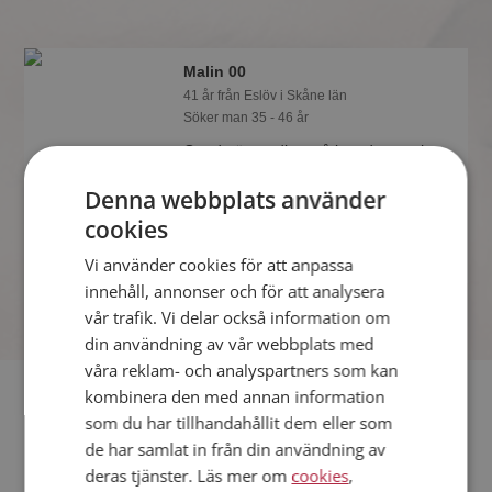
Malin 00
41 år från Eslöv i Skåne län
Söker man 35 - 46 år
Om du är medlem så kan du matcha
din personlighet mot Malin 00 eller
Denna webbplats använder
någon av alla de andra singlarna.
Kanske passar ni som handen i
cookies
handsken?
Vi använder cookies för att anpassa
innehåll, annonser och för att analysera
vår trafik. Vi delar också information om
din användning av vår webbplats med
våra reklam- och analyspartners som kan
Fler singlar
kombinera den med annan information
som du har tillhandahållit dem eller som
de har samlat in från din användning av
Fler singelkvinnor från Eslöv
:
Ulmerkott
,
Emma8305
,
deras tjänster. Läs mer om
cookies
,
Vemvet83