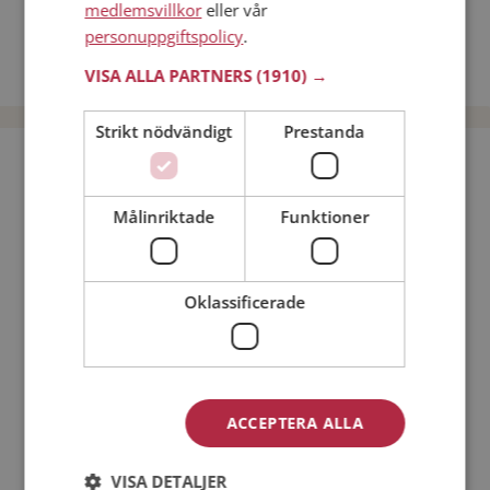
medlemsvillkor
eller vår
Män från Eslöv
personuppgiftspolicy
.
Dejta kvinnor i Sverige
Dejta män i Sverige
VISA ALLA PARTNERS
(1910) →
Strikt nödvändigt
Prestanda
Bli medlem utan kostnad!
Målinriktade
Funktioner
Jag är en:
Man
Kvinna
Min ålder:
Oklassificerade
ACCEPTERA ALLA
VISA DETALJER