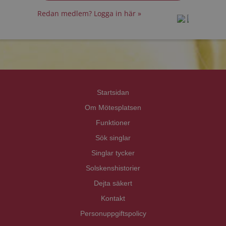
Redan medlem? Logga in här »
prot
prot
Priva
Priva
Startsidan
Om Mötesplatsen
Funktioner
Sök singlar
Singlar tycker
Solskenshistorier
Dejta säkert
Kontakt
Personuppgiftspolicy