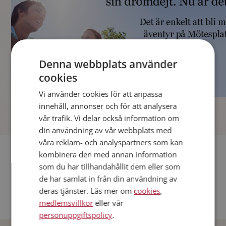
Denna webbplats använder
cookies
Vi använder cookies för att anpassa
]
innehåll, annonser och för att analysera
vår trafik. Vi delar också information om
din användning av vår webbplats med
våra reklam- och analyspartners som kan
Fler singlar
kombinera den med annan information
som du har tillhandahållit dem eller som
Andra singlar från Stockholm
de har samlat in från din användning av
deras tjänster. Läs mer om
cookies
,
Dejta män i Sverige
medlemsvillkor
eller vår
Dejta kvinnor i Sverige
personuppgiftspolicy
.