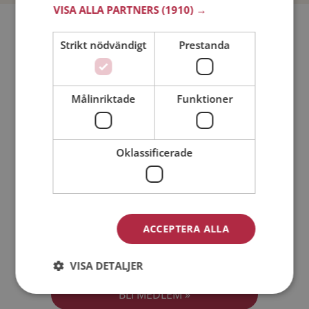
VISA ALLA PARTNERS
(1910) →
Bli medlem utan kostnad!
Strikt nödvändigt
Prestanda
Jag är en:
Man
Kvinna
Målinriktade
Funktioner
Min ålder:
Oklassificerade
ACCEPTERA ALLA
Jag accepterar
Medlemsvillkoren
VISA DETALJER
Jag accepterar
Personuppgiftspolicyn