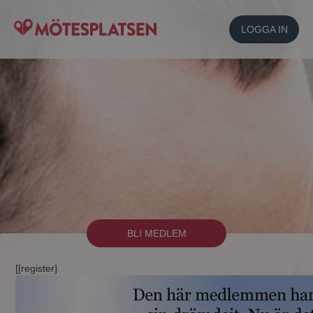
LOGGA IN
BLI MEDLEM
[[register]