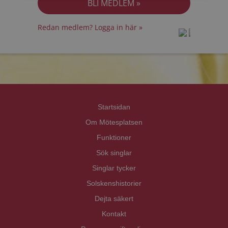
Redan medlem? Logga in här »
prot
prot
Priva
Priva
Startsidan
Om Mötesplatsen
Funktioner
Sök singlar
Singlar tycker
Solskenshistorier
Dejta säkert
Kontakt