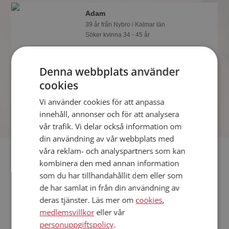
Adam
39 år från Nybro i Kalmar län
Söker kvinna 34 - 45 år
Tror du Adam har ett fotoalbum på
Mötesplatsen? Bli medlem och kolla.
Denna webbplats använder
Det finns tusentals fotoalbum med
spännande bilder på siten.
cookies
Vi använder cookies för att anpassa
innehåll, annonser och för att analysera
vår trafik. Vi delar också information om
din användning av vår webbplats med
våra reklam- och analyspartners som kan
Fler singlar
kombinera den med annan information
som du har tillhandahållit dem eller som
Fler singelmän från Nybro
:
timmpan100
,
NT
,
Moheda
de har samlat in från din användning av
Kvinnor från Nybro
deras tjänster. Läs mer om
cookies
,
Dejta kvinnor i Sverige
medlemsvillkor
eller vår
Dejta män i Sverige
personuppgiftspolicy
.