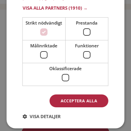
VISA ALLA PARTNERS
(1910) →
Bli medlem utan kostnad!
Strikt nödvändigt
Prestanda
Jag är en:
Man
Kvinna
Målinriktade
Funktioner
Min ålder:
Oklassificerade
ACCEPTERA ALLA
Jag accepterar
Medlemsvillkoren
VISA DETALJER
Jag accepterar
Personuppgiftspolicyn