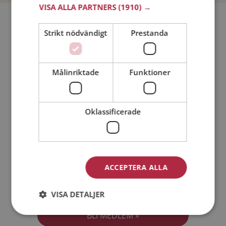
VISA ALLA PARTNERS
(1910) →
Bli medlem utan kostnad!
Strikt nödvändigt
Prestanda
Jag är en:
Man
Kvinna
Målinriktade
Funktioner
Min ålder:
Oklassificerade
ACCEPTERA ALLA
Jag accepterar
Medlemsvillkoren
VISA DETALJER
Jag accepterar
Personuppgiftspolicyn