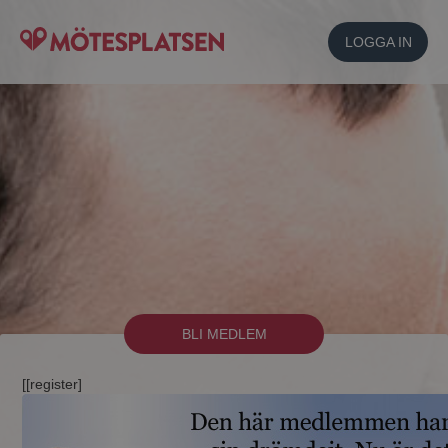
LOGGA IN
BLI MEDLEM
[[register]