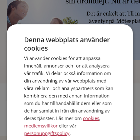
Denna webbplats använder
cookies
Vi använder cookies för att anpassa
]
innehåll, annonser och för att analysera
vår trafik. Vi delar också information om
din användning av vår webbplats med
våra reklam- och analyspartners som kan
Fler singlar
kombinera den med annan information
som du har tillhandahållit dem eller som
Andra singlar från Stockholm
de har samlat in från din användning av
deras tjänster. Läs mer om
cookies
,
Dejta män i Sverige
medlemsvillkor
eller vår
Dejta kvinnor i Sverige
personuppgiftspolicy
.