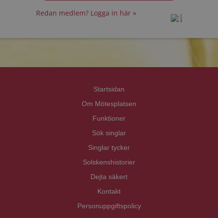
Redan medlem? Logga in här »
prot
prot
Priva
Priva
Startsidan
Om Mötesplatsen
Funktioner
Sök singlar
Singlar tycker
Solskenshistorier
Dejta säkert
Kontakt
Personuppgiftspolicy