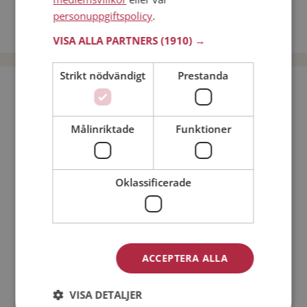
Dejta kvinnor i Sverige
personuppgiftspolicy
.
Dejta män i Sverige
VISA ALLA PARTNERS
(1910) →
Strikt nödvändigt
Prestanda
Bli medlem utan kostnad!
Målinriktade
Funktioner
Jag är en:
Man
Kvinna
Min ålder:
Oklassificerade
ACCEPTERA ALLA
VISA DETALJER