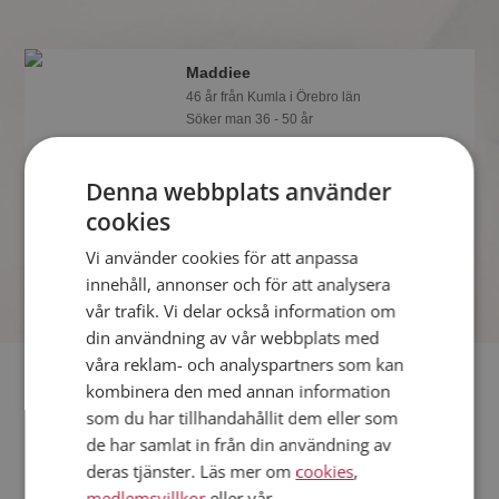
Maddiee
46 år från Kumla i Örebro län
Söker man 36 - 50 år
Du kan chatta live med Maddiee och
alla andra singlar om du är medlem på
Denna webbplats använder
Mötesplatsen. Du kan bli medlem fort
cookies
och enkelt.
Vi använder cookies för att anpassa
innehåll, annonser och för att analysera
vår trafik. Vi delar också information om
din användning av vår webbplats med
våra reklam- och analyspartners som kan
Fler singlar
kombinera den med annan information
som du har tillhandahållit dem eller som
Fler singelkvinnor från Kumla
:
Anna46333
,
FabSommar202
,
de har samlat in från din användning av
Anette
deras tjänster. Läs mer om
cookies
,
Män från Kumla
medlemsvillkor
eller vår