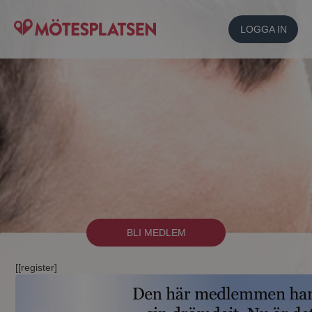
LOGGA IN
BLI MEDLEM
[[register]