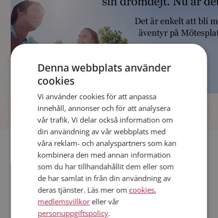
Denna webbplats använder
cookies
Vi använder cookies för att anpassa
]
innehåll, annonser och för att analysera
vår trafik. Vi delar också information om
din användning av vår webbplats med
våra reklam- och analyspartners som kan
Fler singlar
kombinera den med annan information
som du har tillhandahållit dem eller som
Andra singlar från Eslöv
de har samlat in från din användning av
Män från Eslöv
deras tjänster. Läs mer om
cookies
,
Dejta kvinnor i Sverige
medlemsvillkor
eller vår
Dejta män i Sverige
personuppgiftspolicy
.