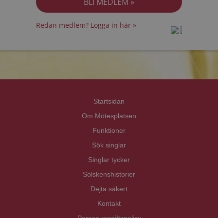
Redan medlem? Logga in här »
prot
prot
Priva
Priva
Startsidan
Om Mötesplatsen
Funktioner
Sök singlar
Singlar tycker
Solskenshistorier
Dejta säkert
Kontakt