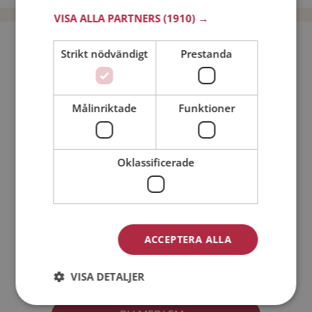
VISA ALLA PARTNERS
(1910) →
Bli medlem utan kostnad!
Strikt nödvändigt
Prestanda
Jag är en:
Man
Kvinna
Målinriktade
Funktioner
Min ålder:
Oklassificerade
ACCEPTERA ALLA
Jag accepterar
Medlemsvillkoren
VISA DETALJER
Jag accepterar
Personuppgiftspolicyn