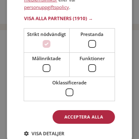
Dejta kvinnor i Sverige
personuppgiftspolicy
.
Dejta män i Sverige
VISA ALLA PARTNERS
(1910) →
Strikt nödvändigt
Prestanda
Bli medlem utan kostnad!
Målinriktade
Funktioner
Jag är en:
Man
Kvinna
Min ålder:
Oklassificerade
ACCEPTERA ALLA
VISA DETALJER