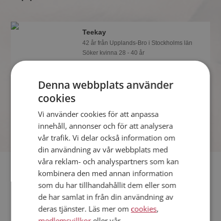
Teekay
42 år från Upplands-Bro i Stockholms län
Söker kvinna 28 - 40 år
Tror du Teekay har ett fotoalbum på
Mötesplatsen? Bli medlem och kolla.
Denna webbplats använder
Det finns tusentals fotoalbum med
cookies
spännande bilder på siten.
Vi använder cookies för att anpassa
innehåll, annonser och för att analysera
vår trafik. Vi delar också information om
din användning av vår webbplats med
våra reklam- och analyspartners som kan
Fler singlar
kombinera den med annan information
som du har tillhandahållit dem eller som
Fler singelmän från Upplands-Bro
:
MatsNW
,
Heikendan
,
de har samlat in från din användning av
Bigteddy
deras tjänster. Läs mer om
cookies
,
Kvinnor från Upplands-Bro
medlemsvillkor
eller vår