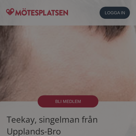
LOGGA IN
BLI MEDLEM
Teekay, singelman från
Upplands-Bro