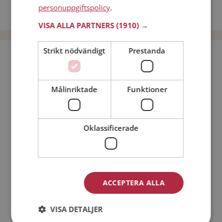
Dejta kvinnor i Sverige
personuppgiftspolicy
.
Dejta män i Sverige
VISA ALLA PARTNERS
(1910) →
Strikt nödvändigt
Prestanda
Bli medlem utan kostnad!
Jag är en:
Man
Kvinna
Målinriktade
Funktioner
Min ålder:
Oklassificerade
ACCEPTERA ALLA
VISA DETALJER
Jag accepterar
Medlemsvillkoren