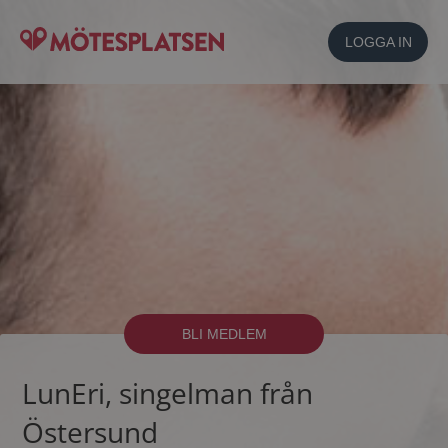
LOGGA IN
BLI MEDLEM
LunEri, singelman från
Östersund