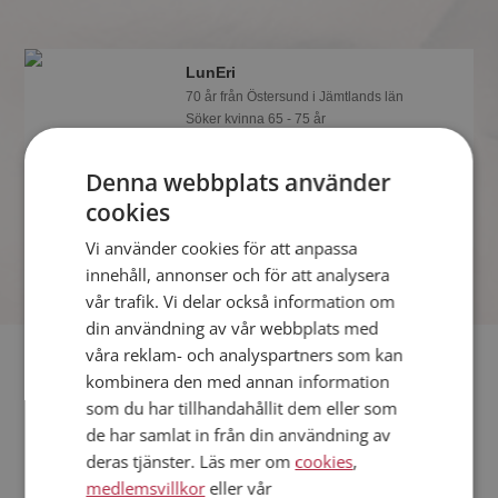
LunEri
70 år från Östersund i Jämtlands län
Söker kvinna 65 - 75 år
Vad jobbar LunEri med? Som medlem
på Mötesplatsen får du reda på alla
Denna webbplats använder
möjliga detaljer om alla singlarna.
cookies
Vi använder cookies för att anpassa
innehåll, annonser och för att analysera
vår trafik. Vi delar också information om
din användning av vår webbplats med
våra reklam- och analyspartners som kan
Fler singlar
kombinera den med annan information
som du har tillhandahållit dem eller som
Fler singelmän från Östersund
:
sportfiskarn
,
Järven46
,
de har samlat in från din användning av
timmyn1
deras tjänster. Läs mer om
cookies
,
Kvinnor från Östersund
medlemsvillkor
eller vår